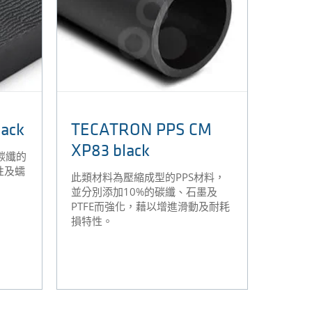
ack
TECATRON PPS CM
XP83 black
%碳纖的
性及蠕
此類材料為壓縮成型的PPS材料，
並分別添加10%的碳纖、石墨及
PTFE而強化，藉以增進滑動及耐耗
損特性。