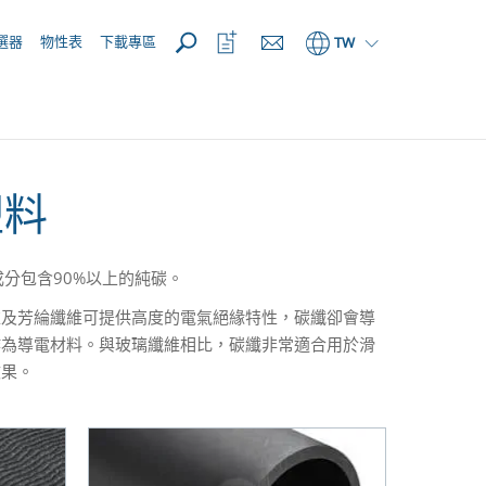
開啟
開
選器
物性表
下載專區
TW
啟
收
藏
清
單
塑料
分包含90%以上的純碳。
維及芳綸纖維可提供高度的電氣絕緣特性，碳纖卻會導
作為導電材料。與玻璃纖維相比，碳纖非常適合用於滑
效果。