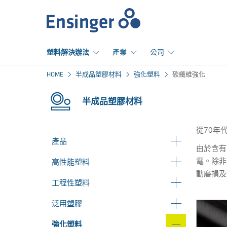
首
頁
塑料解決辦法
產業
公司
HOME
半成品塑膠材料
強化塑料
碳纖維強化
半成品塑膠材料
從70年
產品
由於含有
電。除非
高性能塑料
動磨損及
工程性塑料
泛用塑膠
強化塑料