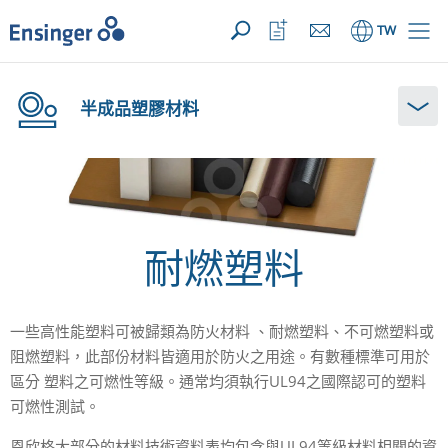
您的詢價 ({{productCount}} 產品)
開啟
首
開
TW
頁
啟
收
藏
清
半成品塑膠材料
單
耐燃塑料
一些高性能塑料可被歸類為防火材料 、耐燃塑料、不可燃塑料或
阻燃塑料，此部份材料皆適用於防火之用途。有數種標準可用於
區分 塑料之可燃性等級。通常均須執行UL94之國際認可的塑料
可燃性測試。
恩欣格大部分的材料技術資料表均包含與UL94等級材料相關的資