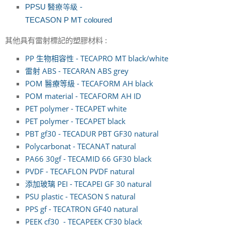
PPSU
醫療等級
-
TECASON P MT coloured
其他具有雷射標記的塑膠材料
:
PP 生物相容性 - TECAPRO MT black/white
雷射 ABS - TECARAN ABS grey
POM 醫療等級 - TECAFORM AH black
POM material - TECAFORM AH ID
PET polymer - TECAPET white
PET polymer - TECAPET black
PBT gf30 - TECADUR PBT GF30 natural
Polycarbonat - TECANAT natural
PA66 30gf - TECAMID 66 GF30 black
PVDF - TECAFLON PVDF natural
添加玻璃 PEI - TECAPEI GF 30 natural
PSU plastic - TECASON S natural
PPS gf - TECATRON GF40 natural
PEEK cf30 - TECAPEEK CF30 black