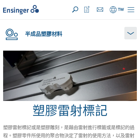
您的詢價 ({{productCount}} 產品)
開啟
首
開
TW
頁
啟
收
藏
清
半成品塑膠材料
單
塑膠雷射標記
塑膠雷射標記或是塑膠雕刻，是藉由雷射進行標籤或是標記的過
程。塑膠零件所使用的聚合物決定了雷射的使用方法，以及雷射