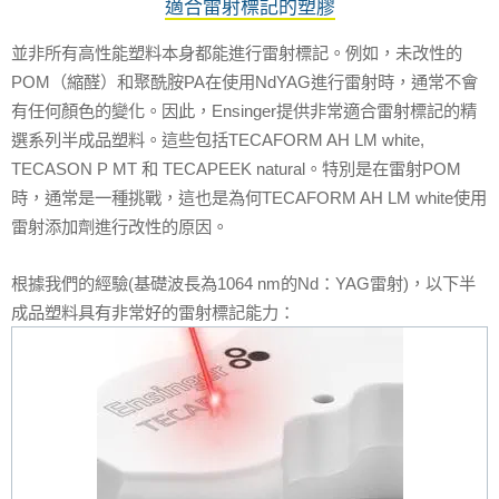
適合雷射標記的塑膠
並非所有高性能塑料本身都能進行雷射標記。例如，未改性的
POM
（縮醛）和聚酰胺
PA
在使用
NdYAG
進行雷射時，通常不會
有任何顏色的變化。因此，
Ensinger
提供非常適合雷射標記的精
選系列半成品塑料。這些包括
TECAFORM AH LM white,
TECASON P MT
和
TECAPEEK natural
。特別是在雷射
POM
時，通常是一種挑戰，這也是為何
TECAFORM AH LM white
使用
雷射添加劑進行改性的原因。
根據我們的經驗
(
基礎波長為
1064 nm
的
Nd
：
YAG
雷射
)
，以下半
成品塑料具有非常好的雷射標記能力：