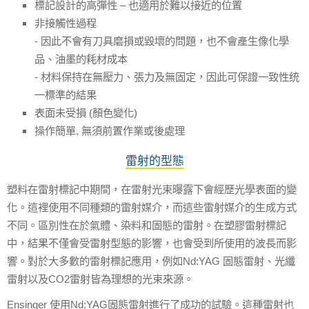
標記設計的高彈性
–
也適用於難以接近的位置
非接觸性過程
-
因此不會有刀具磨損或毀壞的問題，也不會產生像化學
品、油墨的耗材成本
-
材料保持在無壓力、張力及無固定，因此可保證一致性统
一標準的結果
表面未受損
(
顏色變化
)
操作簡單
,
無須前置作業或後處理
雷射的型態
塑料在雷射標記中期間，在雷射光束曝露下會經歷光學表面的變
化。這裡使用不同種類的雷射媒介，而這些雷射媒介的生成方式
不同。區別性在於氣體、染料和固態的雷射。在塑膠雷射標記
中，結果不僅會受雷射型態的影響，也會受到所使用的波長而影
響。對於大多數的雷射標記應用，例如
Nd:YAG
固態雷射、光纖
雷射以及
CO2
雷射皆為理想的光束來源。
Ensinger
使用
Nd:YAG
固態雷射進行了成功的試驗。這種雷射也