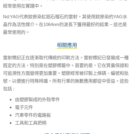
經常使用在實踐中。
Nd:YAG
代表釹摻染釔鋁石榴石的雷射。其使用釹摻染的
YAG
水
晶作為活性媒介。在
1064nm
的波長下獲得最好的結果
–
這也是
最常使用的。
相關應用
雷射標記正在逐漸取代傳統的印刷方法。雷射標記已發展成一種
既定的方法，特別是在塑膠標籤中。首要的是，它在質量保證和
可追溯性方面變得更加重要。塑膠經常被印製上條碼、編號和批
號，以便進行特殊辨識。所有行業的無數應用都從中受益。這些
包括
:
由塑膠製成的外殼零件
電子元件
汽車零件的電路板
工具和工具把柄