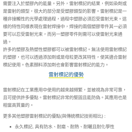
需要注入於塑膠內的能量。另外，雷射標記的結果，例如染劑或
是雷射的類型，很大的部分是受塑膠類型的影響。雷射標記是一
種非接觸性的光學處理過程，過程中塑膠必須忍受雷射光束。這
樣的特性同樣表現在雷射焊接中，焊接的兩個塑膠零件其一必須
要可以忍受雷射光束，而另一塑膠零件則需可以使雷射光束通
過。
許多的塑膠及熱塑性塑膠都可以被雷射標記。無法使用雷射標記
的塑膠，也可以透過添加劑或是母粒更改其特性，使其適合雷射
標記使用。色素顏料添加劑也會影響雷射標記的能力。
雷射標記的優勢
雷射標記在工業應用中使用的越來越頻繁，並被視為非常可靠，
且可提供許多優點。雷射標記非常的堅固且能防偽。其應用也是
相當高質量的。
更多其他塑膠雷射標記的優點
(
與傳統標記技術相比
) :
永久標記
,
具有防水、耐磨、耐熱、耐曬且耐化學性