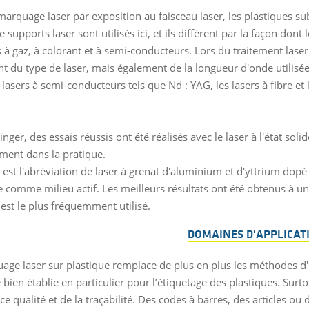
marquage laser par exposition au faisceau laser, les plastiques 
e supports laser sont utilisés ici, et ils diffèrent par la façon dont
s à gaz, à colorant et à semi-conducteurs. Lors du traitement lase
t du type de laser, mais également de la longueur d'onde utilisé
s lasers à semi-conducteurs tels que Nd : YAG, les lasers à fibre et
nger, des essais réussis ont été réalisés avec le laser à l'état soli
ent dans la pratique.
 est l'abréviation de laser à grenat d'aluminium et d'yttrium dopé
comme milieu actif. Les meilleurs résultats ont été obtenus à u
 est le plus fréquemment utilisé.
DOMAINES D'APPLICAT
age laser sur plastique remplace de plus en plus les méthodes d'
ien établie en particulier pour l’étiquetage des plastiques. Surto
nce qualité et de la traçabilité. Des codes à barres, des articles