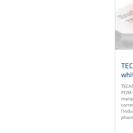
TE
whi
TECA
POM-C
marqu
corre
l'indu
pharm