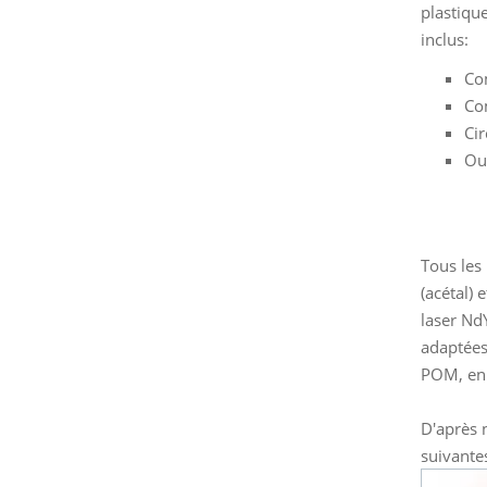
plastiqu
inclus:
Co
Co
Ci
Out
Tous les
(acétal)
laser Nd
adaptées
POM, en 
D'après 
suivante