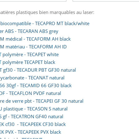
atières plastiques bien marquables au laser:
 biocompatible - TECAPRO MT black/white
ser ABS - TECARAN ABS grey
M médical - TECAFORM AH black
M matériau - TECAFORM AH ID
T polymère - TECAPET white
T polymère TECAPET black
T gf30 - TECADUR PBT GF30 natural
lycarbonate - TECANAT natural
66 30gf - TECAMID 66 GF30 black
DF - TECAFLON PVDF natural
re de verre pbt - TECAPEI GF 30 natural
U plastique - TECASON S natural
S gf - TECATRON GF40 natural
EK cf30 - TECAPEEK CF30 black
EK PVX - TECAPEEK PVX black