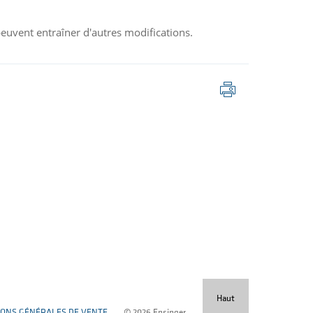
 peuvent entraîner d'autres modifications.
Imprimer
la
page
Haut
IONS GÉNÉRALES DE VENTE
© 2026 Ensinger