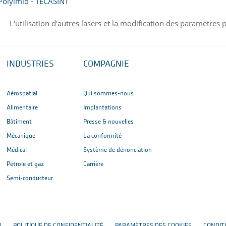
 Polyimid - TECASINT
L'utilisation d'autres lasers et la modification des paramètres
INDUSTRIES
COMPAGNIE
Aérospatial
Qui sommes-nous
Alimentaire
Implantations
Bâtiment
Presse & nouvelles
Mécanique
La conformité
Médical
Système de dénonciation
Pétrole et gaz
Carrière
Semi-conducteur
N
POLITIQUE DE CONFIDENTIALITÉ
PARAMÈTRES DES COOKIES
CONDIT