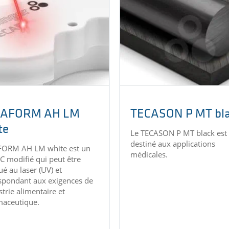
CAFORM AH LM
TECASON P MT bl
te
Le TECASON P MT black est
destiné aux applications
FORM AH LM white est un
médicales.
 modifié qui peut être
é au laser (UV) et
spondant aux exigences de
strie alimentaire et
aceutique.