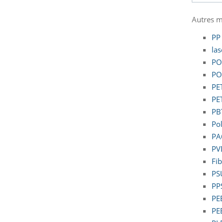
Autres m
PP
la
PO
PO
PE
PE
PB
Po
PA
PV
Fib
PS
PP
PE
PE