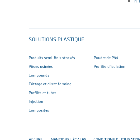
PI
SOLUTIONS PLASTIQUE
Produits semi-finis stockés
Poudre de P84
Pièces usinées
Profilés d’isolation
Compounds
Frittage et direct forming
Profilés et tubes
Injection
Composites
ACCUEIL
MENTIONS LÉGALES
CONDITIONS D’UTILISATIO