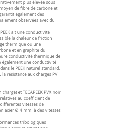
arativement plus élevée sous
moyen de fibre de carbone et
 garantit également des
rmalement observées avec du
 PEEK ait une conductivité
ible la chaleur de friction
arge thermique ou une
arbone et en graphite du
eure conductivité thermique de
te également une conductivité
 dans le PEEK naturel standard.
, la résistance aux charges PV
 chargé) et TECAPEEK PVX noir
elatives au coefficient de
différentes vitesses de
 en acier Ø 4 mm, à des vitesses
formances tribologiques