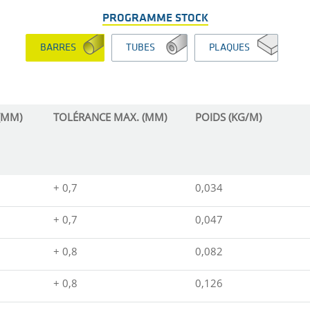
PROGRAMME STOCK
BARRES
TUBES
PLAQUES
(MM)
TOLÉRANCE MAX. (MM)
POIDS (KG/M)
+ 0,7
0,034
+ 0,7
0,047
+ 0,8
0,082
+ 0,8
0,126