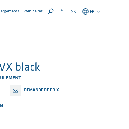
OUVRIR
Ouvrir
hargements
Webinaires
FR
la
liste
de
favoris
VX black
ROULEMENT
DEMANDE DE PRIX
ON