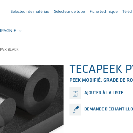
VOTRE DEMANDE ({{productCount}} Products)
Sélecteur de matériau
Sélecteur de tube
Fiche technique
Téléc
PAGNIE
 PVX BLACK
TECAPEEK P
PEEK MODIFIÉ, GRADE DE 
AJOUTER À LA LISTE
DEMANDE D'ÉCHANTILL