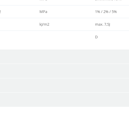
2
MPa
1% / 2% / 5%
kJ/m2
max. 7,5J
D