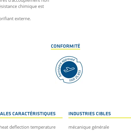
naires d'accouplement non
ésistance chimique est
brifiant externe.
CONFORMITÉ
PALES CARACTÉRISTIQUES
INDUSTRIES CIBLES
heat deflection temperature
mécanique générale