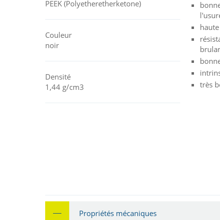
PEEK (Polyetheretherketone)
bonne
l'usur
haute
Couleur
résist
noir
brula
bonne
intri
Densité
très 
1,44 g/cm3
Propriétés mécaniques