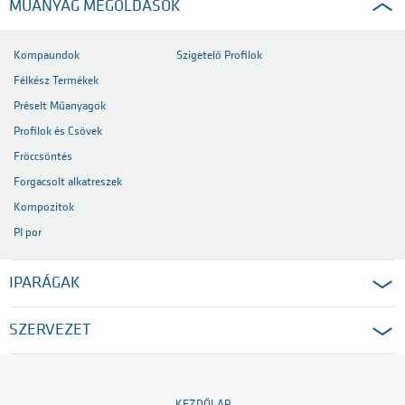
MŰANYAG MEGOLDÁSOK
Kompaundok
Szigetelő Profilok
Félkész Termékek
Préselt Műanyagok
Profilok és Csövek
Fröccsöntés
Forgacsolt alkatreszek
Kompozitok
PI por
IPARÁGAK
SZERVEZET
KEZDŐLAP