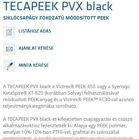
TECAPEEK PVX black
SIKLÓCSAPÁGY FOKOZATÚ MÓDOSÍTOTT PEEK
LISTÁHOZ ADÁS
AJÁNLAT KÉRÉSE
MINTA KÉRÉSE
A TECAPEEK PVX black a Victrex® PEEK 450 vagy a Syensqo
KetaSpire® KT-820 (korábban Solvay) felhasználásával
módosított PEEK anyag és a Victrex® PEEK™ FC30-zal azonos
teljesítménykategóriába sorolható.
A TECAPEEK PVX black-et kifejezetten csapágyazási és csúszó
alkalmazásokhoz fejlesztették ki. Alapja egy PEEK polimer,
amelyet 10%-10%-ban PTFE-vel, grafittal és szénszállal
módosítottak. A kiváló minőségű mátrixanyag tulajdonságait