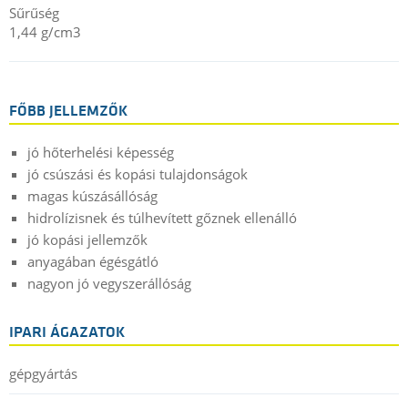
Sűrűség
1,44 g/cm3
FŐBB JELLEMZŐK
jó hőterhelési képesség
jó csúszási és kopási tulajdonságok
magas kúszásállóság
hidrolízisnek és túlhevített gőznek ellenálló
jó kopási jellemzők
anyagában égésgátló
nagyon jó vegyszerállóság
IPARI ÁGAZATOK
gépgyártás