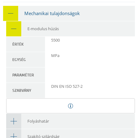
Mechanikai tulajdonságok
E-modulus húzás
5500
ÉRTÉK
MPa
EGYSÉG
PARAMÉTER
DIN EN ISO 527-2
SZABVÁNY
Folyáshatár
Szakító szilárdság