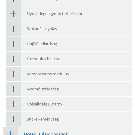
Nyúlás legnagyobb terheléskor
Szakadási nyúlás
Hajlító szilárdság
E-modulus hajlítás
Kompressziós modulus
Nyomó szilárdság
Ütésállóság (Charpy)
Shore keménység
Hőtani tulajdonságok