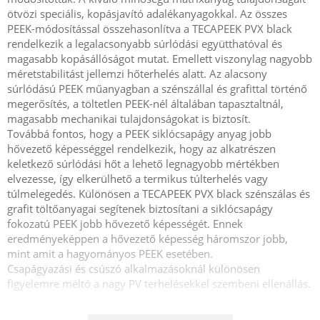
ötvözi speciális, kopásjavító adalékanyagokkal. Az összes
PEEK-módosítással összehasonlítva a TECAPEEK PVX black
rendelkezik a legalacsonyabb súrlódási együtthatóval és
magasabb kopásállóságot mutat. Emellett viszonylag nagyobb
méretstabilitást jellemzi hőterhelés alatt. Az alacsony
súrlódású PEEK műanyagban a szénszállal és grafittal történő
megerősítés, a töltetlen PEEK-nél általában tapasztaltnál,
magasabb mechanikai tulajdonságokat is biztosít.
Továbbá fontos, hogy a PEEK siklócsapágy anyag jobb
hővezető képességgel rendelkezik, hogy az alkatrészen
keletkező súrlódási hőt a lehető legnagyobb mértékben
elvezesse, így elkerülhető a termikus túlterhelés vagy
túlmelegedés. Különösen a TECAPEEK PVX black szénszálas és
grafit töltőanyagai segítenek biztosítani a siklócsapágy
fokozatú PEEK jobb hővezető képességét. Ennek
eredményeképpen a hővezető képesség háromszor jobb,
mint amit a hagyományos PEEK esetében.
Csapágyazási és csúszó alkalmazásoknál különösen
figyelemre méltó a nagy PV terhelésekkel szembeni ellenállás.
A TECAPEEK natural (töltetlen PEEK) és a TECAPEEK PVX black