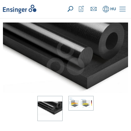
Az Ön megkeresése ({{productCount}} számú termékre)
MEGNYIT
Főoldal
Kedvencek
HU
megnyitása