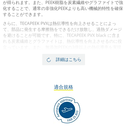
が得られます。また、PEEK樹脂を炭素繊維やグラファイトで強
化することで、通常の非強化PEEKよりも高い機械的特性を確保
することができます。
さらに、TECAPEEK PVXは熱伝導性を向上させることによっ
て、部品に発生する摩擦熱をできるだけ放散し、過熱ダメージ
を避けることが可能です。特に、TECAPEEK PVX black に含ま
れる炭素繊維とグラファイトは、熱伝導性を向上させるのに役
立っています。また、無添加PEEKの3倍以上の熱伝導率を実現
しています。 摺動用途では、高いPV負荷に対する耐性が顕著で
す。
詳細はこちら
TECAPEEK natural（無添加PEEK）とTECAPEEK PVX black（摺
動性PEEK）を比較すると、下記グラフに示している通り、PEEK
PVXの摩擦係数が圧倒的に低いです。下記摺動試験は、スチー
ルシャフトØ4mmを用い、摺動速度0～22mm/s、荷重30Nで
適合規格
実施しました。
PEEK PVXは、非金属製の素材と組み合わせた場合にも、優れた
トライボロジ性能特性を発揮すると同時に、優れた耐薬品性も
維持されます。また、ドライ環境、ウェット環境どちらでも使
用できます。