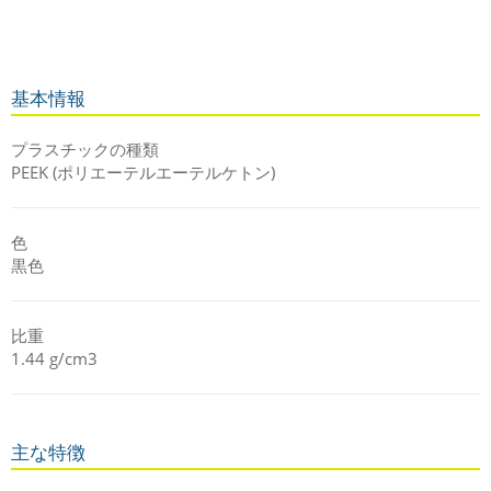
TECAPEEK PVX blackは、過酷な環境下での高い応力負荷と高速
度での使用環境に対応しています。熱水や蒸気にさらされ続け
る環境でも使用することが可能です。
すべてのエンズィンガーPEEK材料と同様に、摺動グレード
基本情報
TECAPEEK PVX blackは、RoHS指令（2011/65/EU: 電気・電子
機器に含まれる有害物質の制限）に準拠しています。
プラスチックの種類
PEEK (ポリエーテルエーテルケトン)
色
黒色
比重
1.44 g/cm3
主な特徴