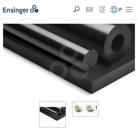
お問い合わせリスト ({{productCount}} 件の素材)
開く
ホ
ウ
JP
ー
ォ
ム
ッ
チ
リ
ス
ト
を
開
く