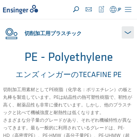
お問い合わせリスト ({{productCount}} 件の素材)
開く
ホ
ウ
JP
ー
ォ
ム
ッ
チ
リ
切削加工用プラスチック
ス
ト
を
開
PE - Polyethylene
く
エンズィンガーのTECAFINE PE
切削加工用素材としてPE樹脂（化学名：ポリエチレン）の板と
丸棒を製造しています。PEは結晶性の熱可塑性樹脂で、靭性が
高く、耐薬品性も非常に優れています。しかし、他のプラスチ
ックと比べて機械強度と耐熱性は低くなります。
さまざまな分子量のグレードがあり、それぞれ機械特性が異な
ってきます。最も一般的に利用されているグレードは、PE-
HD（高密度PE）、PE-HMW（高分子量PE）、PE-UHMW（超