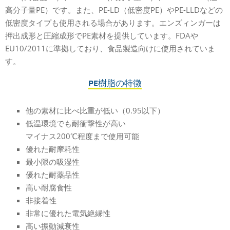
高分子量PE）です。また、PE-LD（低密度PE）やPE-LLDなどの
低密度タイプも使用される場合があります。エンズィンガーは
押出成形と圧縮成形でPE素材を提供しています。FDAや
EU10/2011に準拠しており、食品製造向けに使用されていま
す。
PE樹脂の特徴
他の素材に比べ比重が低い（0.95以下）
低温環境でも耐衝撃性が高い
マイナス200℃程度まで使用可能
優れた耐摩耗性
最小限の吸湿性
優れた耐薬品性
高い耐腐食性
非接着性
非常に優れた電気絶縁性
高い振動減衰性