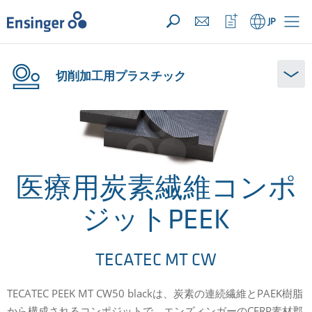
お問い合わせリスト ({{productCount}} 件の素材)
開く
ホ
ウ
JP
ー
ォ
ム
ッ
チ
リ
切削加工用プラスチック
ス
ト
を
開
く
医療用炭素繊維コンポ
ジットPEEK
TECATEC MT CW
TECATEC PEEK MT CW50 blackは、炭素の連続繊維とPAEK樹脂
から構成されるコンポジットで、エンズィンガーのCFRP素材郡