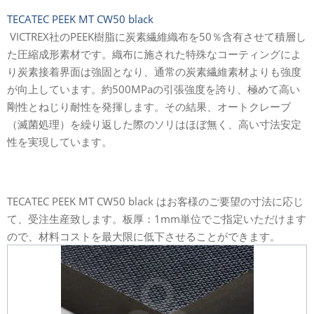
TECATEC PEEK MT CW50 black
VICTREX社のPEEK樹脂に炭素繊維織布を50％含有させて積層し
た圧縮成形素材です。織布に施された特殊なコーティングによ
り炭素接着界面は強固となり、通常の炭素繊維素材よりも強度
が向上しています。約500MPaの引張強度を誇り、極めて高い
剛性とねじり耐性を発揮します。その結果、オートクレーブ
（滅菌処理）を繰り返した際のソリはほぼ無く、高い寸法安定
性を実現しています。
TECATEC PEEK MT CW50 black はお客様のご要望の寸法に応じ
て、受注生産致します。板厚：1mm単位でご指定いただけます
ので、材料コストを最大限に低下させることができます。