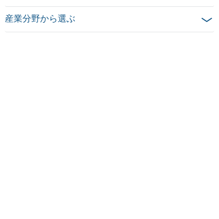
産業分野から選ぶ
事業分野から選ぶ
会社案内
ダウンロード
ホーム
法的通知
データ保護に関する情報
クッキー設定
© 2026 Ensinger