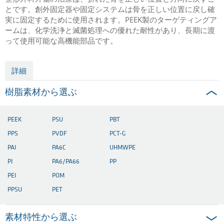
とです。創外固定器や固定システムは骨を正しい位置に戻し確
実に固定するために使用されます。PEEK製のターゲティングア
ームは、化学洗浄と滅菌処理への優れた耐性があり、長期に渡
って使用可能な高機能部品です。
詳細
樹脂素材から選ぶ
PEEK
PSU
PBT
PPS
PVDF
PCT-G
PAI
PA6C
UHMWPE
PI
PA6/PA66
PP
PEI
POM
PPSU
PET
素材特性から選ぶ