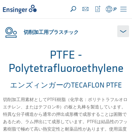
お問い合わせリスト ({{productCount}} 件の素材)
開く
ホ
ウ
JP
ー
ォ
ム
ッ
チ
リ
切削加工用プラスチック
ス
ト
を
開
PTFE -
く
Polytetrafluoroethylene
エンズィンガーのTECAFLON PTFE
切削加工用素材としてPTFE樹脂（化学名：ポリテトラフルオロ
エチレン、またはテフロン®）の板と丸棒を製造しています。
特異な分子構造から通常の押出成形機で成形することは困難で
あるため、ラム押出にて成形しています。PTFEは結晶性のフッ
素樹脂
で
極めて高い熱安定性と
耐薬品性があります。
使用温度