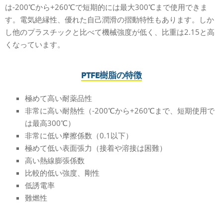
は-200℃から+260
℃で短期的には最大300℃まで使用できま
す。
電気絶縁性、
優れた自己潤滑の摺動特性もあります
。しか
し他のプラスチックと比べて機械強度が低く、比重は2.15と高
くなっています。
PTFE樹脂の特徴
極めて高い
耐薬品性
非常に高い耐熱性（-200℃から+260℃まで、短期使用で
は最高300℃）
非常に低い摩擦係数（0.1以下）
極めて低い表面張力（接着や溶接は困難）
高い熱線膨張係数
比較的低い強度、剛性
低誘電
率
難燃性