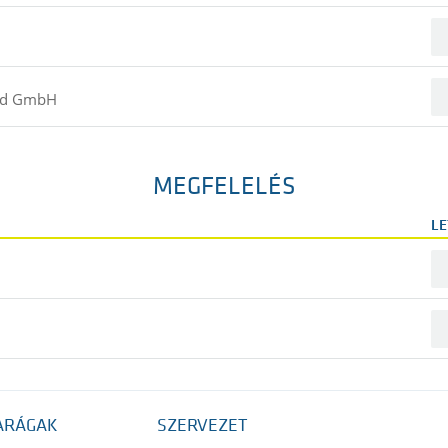
H
mid GmbH
MEGFELELÉS
LE
ARÁGAK
SZERVEZET