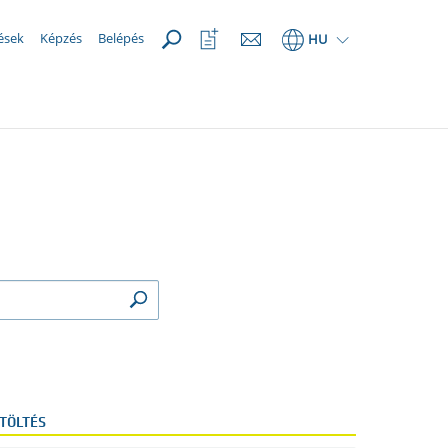
MEGNYIT
Kedvencek
ések
Képzés
Belépés
HU
megnyitása
TÖLTÉS