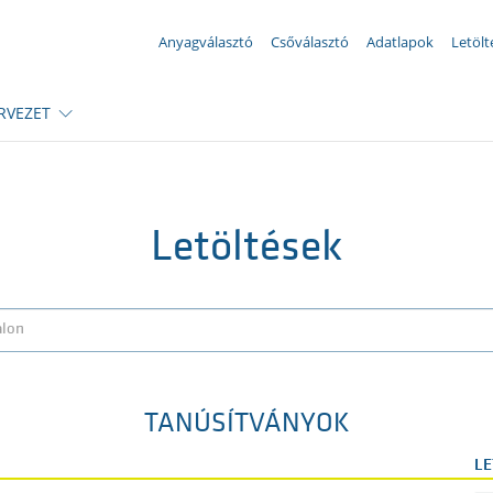
Az Ön megkeresése ({{productCount}} számú termékre)
Anyagválasztó
Csőválasztó
Adatlapok
Letölt
RVEZET
Letöltések
TANÚSÍTVÁNYOK
LE