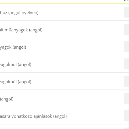
hoz (angol nyelven)
ált műanyagok (angol)
yagok (angol)
agokból (angol)
agokból (angol)
(angol)
ára vonatkozó ajánlások (angol)