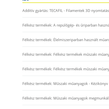
Additív gyártás: TECAFIL - Filamentek 3D nyomtatás
Félkész termékek: A repülőgép- és űriparban haszn
Félkész termékek: Élelmiszeriparban használt műan
Félkész termékek: Félkész termékek műszaki műany
Félkész termékek: Félkész termékek műszaki műany
Félkész termékek: Műszaki műanyagok - Kézikönyv 
Félkész termékek: Műszaki műanyagok megmunkálás