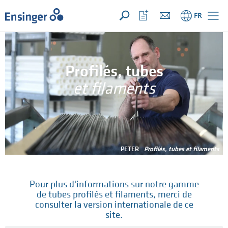
VOTRE DEMANDE ({{productCount}} Products)
OUVRIR
Accueil
Ouvrir
FR
la
liste
de
favoris
Profilés, tubes
et filaments
PETER
Profilés, tubes et filaments
Pour plus d'informations sur notre gamme
de tubes profilés et filaments, merci de
consulter la version internationale de ce
site.