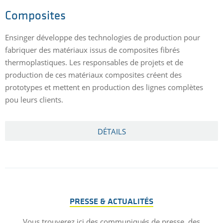
Composites
Ensinger développe des technologies de production pour
E
fabriquer des matériaux issus de composites fibrés
p
thermoplastiques. Les responsables de projets et de
c
production de ces matériaux composites créent des
p
n.
prototypes et mettent en production des lignes complètes
e
pou leurs clients.
i
DÉTAILS
PRESSE & ACTUALITÉS
Vous trouverez ici des communiqués de presse, des