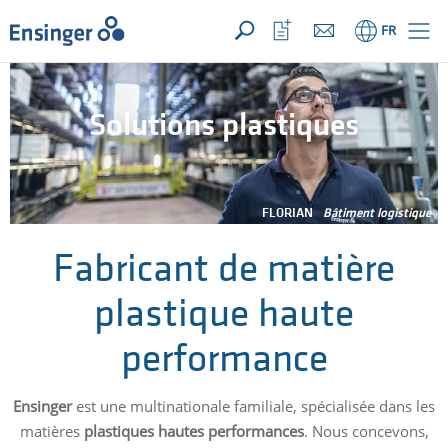
VOTRE DEMANDE ({{productCount}} Products)
OUVRIR
Accueil
Ouvrir
FR
la
liste
de
favoris
Solutions plastiques
FLORIAN
Bâtiment logistique
Fabricant de matière
plastique haute
performance
Ensinger
est une multinationale familiale, spécialisée dans les
matières
plastiques hautes performances
. Nous concevons,