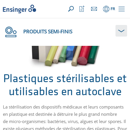
VOTRE DEMANDE ({{productCount}} Products)
OUVRIR
Accueil
Ouvrir
FR
la
liste
de
favoris
PRODUITS SEMI-FINIS
Plastiques stérilisables et
utilisables en autoclave
La stérilisation des dispositifs médicaux et leurs composants
en plastique est destinée à détruire le plus grand nombre
de micro-organismes: bactéries, virus, algues et leur spores. Il
existe plusieurs méthodes de stérilisation des plastiques. Pour