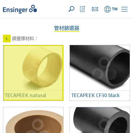
您的詢價 ({{productCount}} 產品)
開啟
首
開
TW
頁
啟
收
藏
管材篩選器
清
單
請選擇材料：
1.
TECAPEEK natural
TECAPEEK CF30 black