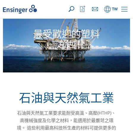
您的詢價 ({{productCount}} 產品)
開啟
首
開
TW
頁
啟
收
藏
清
最受歡迎的塑料
單
超越
石油與天然氣工業
石油與天然氣工業要求能耐受高溫、高壓(HTHP)、
高機械強度及化學之材料，能適用於最嚴苛之環
境。 這些利用最高科技所生產的材料可提供更多的