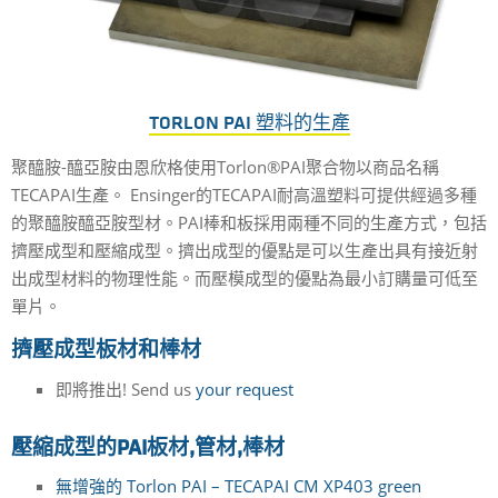
TORLON PAI 塑料的生產
聚醯胺-醯亞胺由恩欣格使用Torlon®PAI聚合物以商品名稱
TECAPAI生產。 Ensinger的TECAPAI耐高溫塑料可提供經過多種
的聚醯胺醯亞胺型材。PAI棒和板採用兩種不同的生產方式，包括
擠壓成型和壓縮成型。擠出成型的優點是可以生產出具有接近射
出成型材料的物理性能。而壓模成型的優點為最小訂購量可低至
單片。
擠壓成型板材和棒材
即將推出! Send us
your request
壓縮成型的PAI板材,管材,棒材
無增強的 Torlon PAI – TECAPAI CM XP403 green