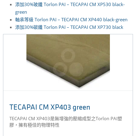
添加30%玻纖 Torlon PAI – TECAPAI CM XP530 black-
green
軸承等級 Torlon PAI – TECAPAI CM XP440 black-green
添加30%碳纖 Torlon PAI – TECAPAI CM XP730 black
TECAPAI CM XP403 green
TECAPAI CM XP403是無增強的壓縮成型之Torlon PAI塑
膠，擁有極佳的物理特性