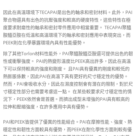
因此在高溫環境下TECAPAI是出色的軸承和密封材料。此外，PAI
聚合物還具有出色的抗壓強度和較高的硬度特性，這些特性在極
度要求耐磨性的軸承和密封零件應用中相當重要。 TECAPAI聚醯
胺醯亞胺在低溫和高溫環境下的軸承和密封應用中表現突出，而
PEEK則在化學暴露環境內具有性能優勢。
除了其他Torlon材料性能外，PAI聚醯胺醯亞胺還可提供出色的韌
性或衝擊強度。 PAI的熱變形溫度比PEEK高出許多，因此在高溫
下可以保持較高的強度和剛度。 且PAI具有優異的剛度和較低的
熱膨脹係數，因此PAI在高溫下具有更好的尺寸穩定性的優勢。
然而，PAI會吸收水分，因此在濕度控制會有潛在的限制，對於尺
寸穩定性部分也需要考慮這一點。 在某些較要求尺寸穩定性的情
況下，PEEK依然會是首選。而擠出成型未增強的PAI具有較高的
拉伸和壓縮強度，在許多應用中具有優勢。
PAI和PEEK皆提供了優異的性能組合。PAI在摩擦性能、強度、熱
穩定性和韌性方面較具有優勢，而PEEK在耐化學性方面則較有優