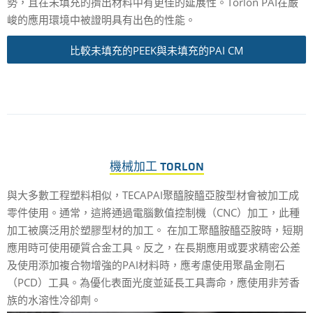
勢，且在未填充的擠出材料中有更佳的延展性。Torlon PAI在嚴
峻的應用環境中被證明具有出色的性能。
比較未填充的PEEK與未填充的PAI CM
機械加工 TORLON
與大多數工程塑料相似，TECAPAI聚醯胺醯亞胺型材會被加工成
零件使用。通常，這將通過電腦數值控制機（CNC）加工，此種
加工被廣泛用於塑膠型材的加工。 在加工聚醯胺醯亞胺時，短期
應用時可使用硬質合金工具。反之，在長期應用或要求精密公差
及使用添加複合物增強的PAI材料時，應考慮使用聚晶金剛石
（PCD）工具。為優化表面光度並延長工具壽命，應使用非芳香
族的水溶性冷卻劑。