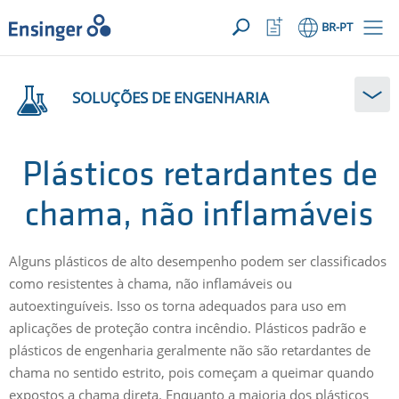
SUA SOLICITAÇÃO ({{productCount}} Products)
ABRIR
Início
Abrir
BR
-PT
lista
de
Em
favoritos
que
SOLUÇÕES DE ENGENHARIA
podemos
ajudá-
lo?
Plásticos retardantes de
chama, não inflamáveis
Alguns plásticos de alto desempenho podem ser classificados
como resistentes à chama, não inflamáveis ou
autoextinguíveis. Isso os torna adequados para uso em
aplicações de proteção contra incêndio. Plásticos padrão e
plásticos de engenharia geralmente não são retardantes de
chama no sentido estrito, pois começam a queimar quando
expostos a chama direta. Enquanto a maioria dos plásticos