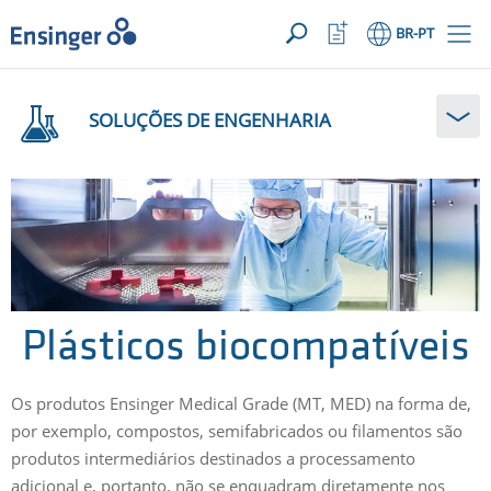
SUA SOLICITAÇÃO ({{productCount}} Products)
ABRIR
Início
Abrir
BR
-PT
lista
de
Em
favoritos
que
SOLUÇÕES DE ENGENHARIA
podemos
ajudá-
lo?
Plásticos biocompatíveis
Os produtos Ensinger Medical Grade (MT, MED) na forma de,
por exemplo, compostos, semifabricados ou filamentos são
produtos intermediários destinados a processamento
adicional e, portanto, não se enquadram diretamente nos