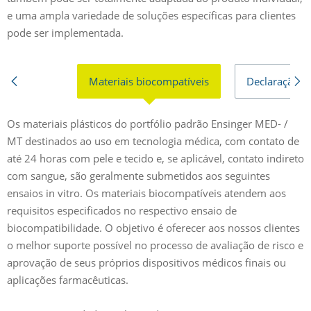
e uma ampla variedade de soluções específicas para clientes
pode ser implementada.
Materiais biocompatíveis
Declaração d
Os materiais plásticos do portfólio padrão Ensinger MED- /
P
MT destinados ao uso em tecnologia médica, com contato de
p
até 24 horas com pele e tecido e, se aplicável, contato indireto
b
com sangue, são geralmente submetidos aos seguintes
i
ensaios in vitro. Os materiais biocompatíveis atendem aos
f
requisitos especificados no respectivo ensaio de
a
biocompatibilidade. O objetivo é oferecer aos nossos clientes
d
o melhor suporte possível no processo de avaliação de risco e
r
aprovação de seus próprios dispositivos médicos finais ou
r
aplicações farmacêuticas.
c
m