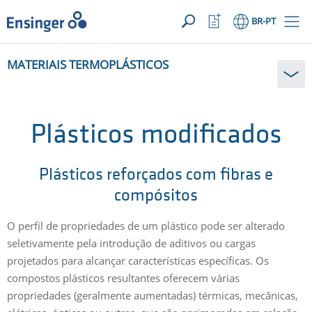
SUA SOLICITAÇÃO ({{productCount}} Products)
ABRIR
Início
Abrir
BR
-PT
lista
de
Em
favoritos
MATERIAIS TERMOPLÁSTICOS
que
podemos
ajudá-
lo?
Plásticos modificados
Plásticos reforçados com fibras e
compósitos
O perfil de propriedades de um plástico pode ser alterado
seletivamente pela introdução de aditivos ou cargas
projetados para alcançar características específicas. Os
compostos plásticos resultantes oferecem várias
propriedades (geralmente aumentadas) térmicas, mecânicas,