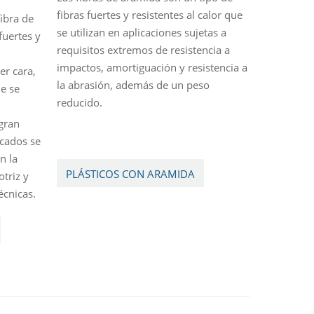
fibras fuertes y resistentes al calor que
ibra de
se utilizan en aplicaciones sujetas a
uertes y
requisitos extremos de resistencia a
impactos, amortiguación y resistencia a
r cara,
la abrasión, además de un peso
e se
reducido.
gran
icados se
n la
PLÁSTICOS CON ARAMIDA
triz y
écnicas.