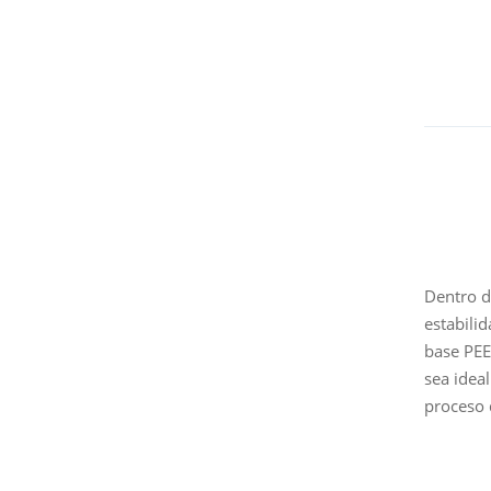
Dentro d
estabili
base PE
sea idea
proceso d