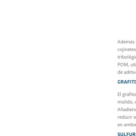
Además d
cojinete
tribológ
POM, uti
de aditi
GRAFIT
El grafi
molido, 
Añadiend
reducir 
en ambi
SULFUR