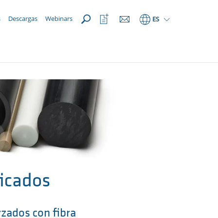
ABRIR
Abrir
s
Descargas
Webinars
ES
lista
de
favoritos
ficados
zados con fibra