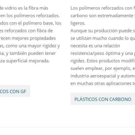
de vidrio es la fibra más
Los polímeros reforzados con f
a en los polímeros reforzados.
carbono son extremadamente f
os con el polímero base, los
ligeros.
es reforzados con fibra de
Aunque su producción puede se
frecen mejores propiedades
se utilizan mucho cuando lo qu
s, como una mayor rigidez y
necesita es una relación
cia, y también pueden tener
resistencia/peso óptima y una 
za superficial mejorada.
rigidez. Estos productos modif
suelen emplear, por ejemplo, e
industria aeroespacial y automo
en muchas otras aplicaciones t
ICOS CON GF
PLÁSTICOS CON CARBONO