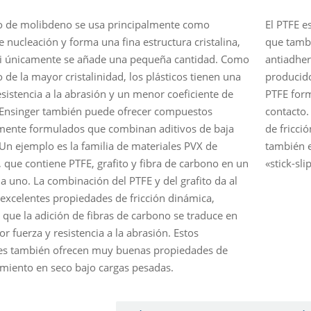
ro de molibdeno se usa principalmente como
El PTFE e
e nucleación y forma una fina estructura cristalina,
que tamb
si únicamente se añade una pequeña cantidad. Como
antiadher
 de la mayor cristalinidad, los plásticos tienen una
producido
sistencia a la abrasión y un menor coeficiente de
PTFE form
. Ensinger también puede ofrecer compuestos
contacto.
mente formulados que combinan aditivos de baja
de fricci
. Un ejemplo es la familia de materiales PVX de
también e
, que contiene PTFE, grafito y fibra de carbono en un
«stick-sli
a uno. La combinación del PTFE y del grafito da al
 excelentes propiedades de fricción dinámica,
 que la adición de fibras de carbono se traduce en
r fuerza y resistencia a la abrasión. Estos
es también ofrecen muy buenas propiedades de
miento en seco bajo cargas pesadas.