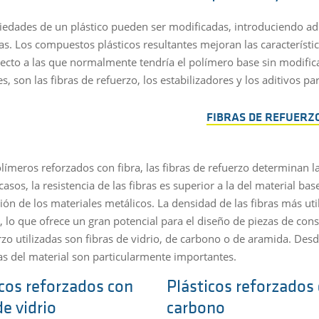
iedades de un plástico pueden ser modificadas, introduciendo adit
as. Los compuestos plásticos resultantes mejoran las característic
pecto a las que normalmente tendría el polímero base sin modific
s, son las fibras de refuerzo, los estabilizadores y los aditivos par
FIBRAS DE REFUERZ
olímeros reforzados con fibra, las fibras de refuerzo determinan 
sos, la resistencia de las fibras es superior a la del material bas
ción de los materiales metálicos. La densidad de las fibras más ut
 lo que ofrece un gran potencial para el diseño de piezas de const
zo utilizadas son fibras de vidrio, de carbono o de aramida. Desde
s del material son particularmente importantes.
icos reforzados con
Plásticos reforzados
de vidrio
carbono