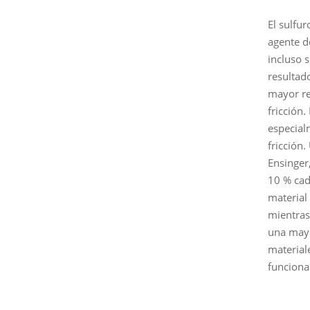
El sulfu
agente d
incluso 
resultado
mayor re
fricción
especial
fricción
Ensinger
10 % cad
material
mientras
una mayo
material
funciona