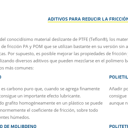
ADITIVOS PARA REDUCIR LA FRICCIÓ
el conocidísimo material deslizante de PTFE (Teflon®), los materia
s de fricción PA y POM que se utilizan bastante en su versión sin
icas. Por supuesto, es posible mejorar las propiedades de fricción
lizando diversos aditivos que pueden mezclarse en el polímero b
vos más comunes:
O
POLIETI
to es carbono puro que, cuando se agrega finamente
Añadir po
consigue un importante efecto lubricante.
consigue 
o grafito homogéneamente en un plástico se puede
aunque n
enormemente el coeficiente de fricción, sobre todo
entes húmedos.
O DE MOLIBDENO
POLITE