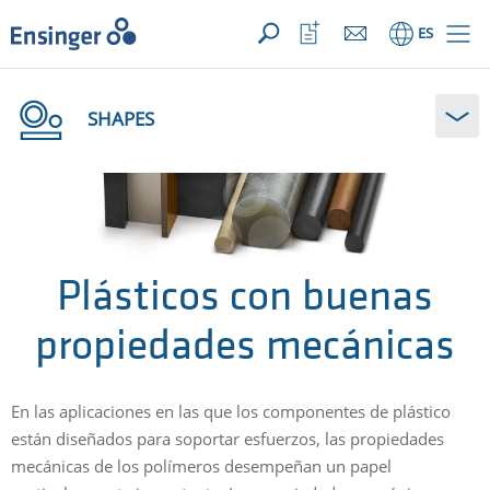
SU CONSULTA ({{productCount}} Products)
ABRIR
Inicio
Abrir
ES
lista
de
favoritos
SHAPES
Plásticos con buenas
propiedades mecánicas
En las aplicaciones en las que los componentes de plástico
están diseñados para soportar esfuerzos, las propiedades
mecánicas de los polímeros desempeñan un papel