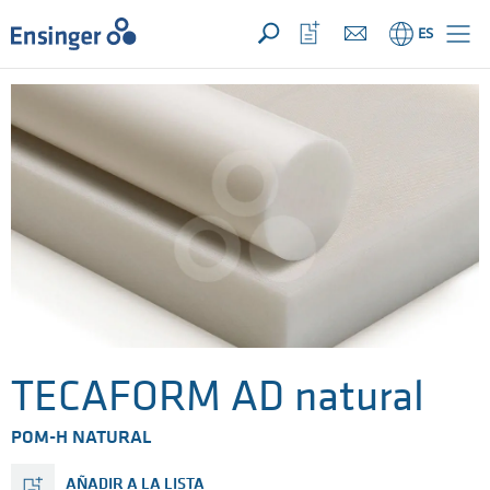
SU CONSULTA ({{productCount}} Products)
ABRIR
Inicio
Abrir
ES
lista
de
favoritos
TECAFORM AD natural
POM-H NATURAL
AÑADIR A LA LISTA