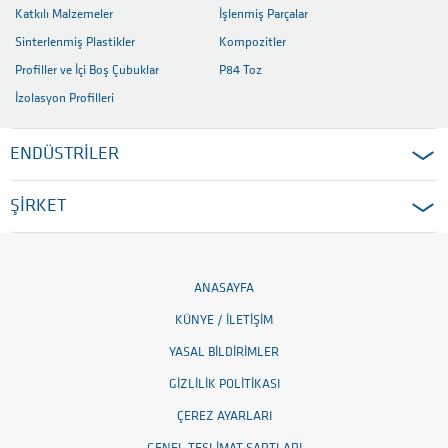
Katkılı Malzemeler
İşlenmiş Parçalar
Sinterlenmiş Plastikler
Kompozitler
Profiller ve İçi Boş Çubuklar
P84 Toz
İzolasyon Profilleri
ENDÜSTRİLER
ŞİRKET
ANASAYFA
KÜNYE / İLETIŞIM
YASAL BILDIRIMLER
GIZLILIK POLITIKASI
ÇEREZ AYARLARI