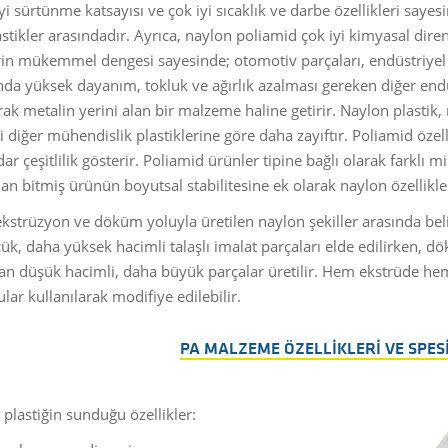
iyi sürtünme katsayısı ve çok iyi sıcaklık ve darbe özellikleri sayes
tikler arasındadır. Ayrıca, naylon poliamid çok iyi kimyasal direnç 
erin mükemmel dengesi sayesinde; otomotiv parçaları, endüstriyel 
nda yüksek dayanım, tokluk ve ağırlık azalması gereken diğer end
rak metalin yerini alan bir malzeme haline getirir. Naylon plastik
si diğer mühendislik plastiklerine göre daha zayıftır. Poliamid öz
ar çeşitlilik gösterir. Poliamid ürünler tipine bağlı olarak farklı
lan bitmiş ürünün boyutsal stabilitesine ek olarak naylon özellikler
kstrüzyon ve döküm yoluyla üretilen naylon şekiller arasında belir
k, daha yüksek hacimli talaşlı imalat parçaları elde edilirken, dö
an düşük hacimli, daha büyük parçalar üretilir. Hem ekstrüde hem 
ular kullanılarak modifiye edilebilir.
PA MALZEME ÖZELLIKLERI VE SPES
plastiğin sunduğu özellikler: