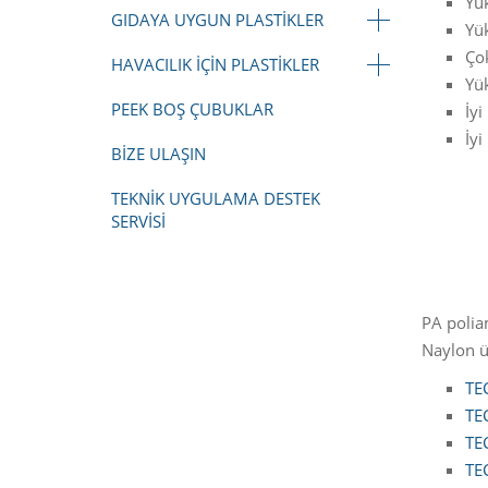
Yü
GIDAYA UYGUN PLASTIKLER
Yük
Çok
HAVACILIK IÇIN PLASTIKLER
Yü
PEEK BOŞ ÇUBUKLAR
İyi
İyi
BIZE ULAŞIN
TEKNIK UYGULAMA DESTEK
SERVISI
PA polia
Naylon ür
TE
TE
TE
TE