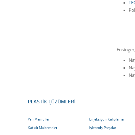
TE
Po
Ensinger
Na
Na
Nay
PLASTIK ÇÖZÜMLERI
Yarı Mamuller
Enjeksiyon Kalıplama
Katkılı Malzemeler
İşlenmiş Parçalar