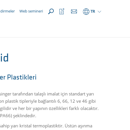
AÇIK
İzleme
ndirmeler
Web semineri
TR
listeni
aç
mid
 Plastikleri
ger tarafından talaşlı imalat için standart yarı
 plastik tipleriyle bağlantılı 6, 66, 12 ve 46 gibi
dir ve her bir yapının özellikleri farklı olacaktır.
PA66) şeklindedir.
hip yarı kristal termoplastiktir. Üstün aşınma