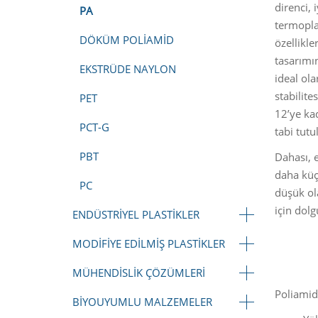
direnci, 
PA
termoplas
DÖKÜM POLIAMID
özellikl
tasarımı
EKSTRÜDE NAYLON
ideal ola
stabilite
PET
12’ye kad
PCT-G
tabi tutu
PBT
Dahası, e
daha küçü
PC
düşük ol
için dolg
ENDÜSTRIYEL PLASTIKLER
MODIFIYE EDILMIŞ PLASTIKLER
MÜHENDISLIK ÇÖZÜMLERI
Poliamid 
BIYOUYUMLU MALZEMELER