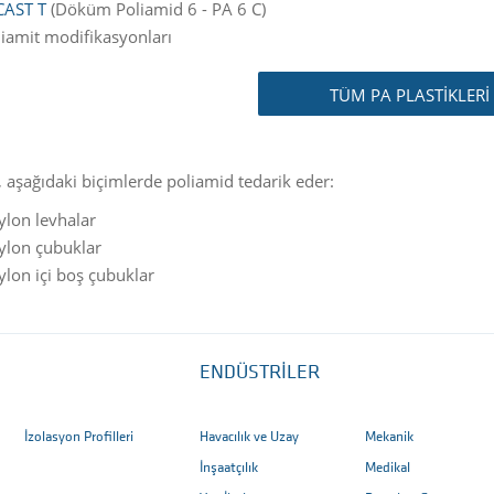
CAST T
(Döküm Poliamid 6 - PA 6 C)
liamit modifikasyonları
TÜM PA PLASTİKLERİ
, aşağıdaki biçimlerde poliamid tedarik eder:
ylon levhalar
ylon çubuklar
lon içi boş çubuklar
ENDÜSTRİLER
İzolasyon Profilleri
Havacılık ve Uzay
Mekanik
İnşaatçılık
Medikal