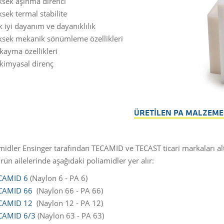
ksek aşınma direnci
sek termal stabilite
 iyi dayanım ve dayanıklılık
ksek mekanik sönümleme özellikleri
 kayma özellikleri
 kimyasal direnç
ÜRETILEN PA MALZEME
midler Ensinger tarafından TECAMID ve TECAST ticari markaları altı
ün ailelerinde aşağıdaki poliamidler yer alır:
CAMID 6
(Naylon 6 - PA 6)
CAMID 66
(Naylon 66 - PA 66)
CAMID 12
(Naylon 12 - PA 12)
CAMID 6/3
(Naylon 63 - PA 63)