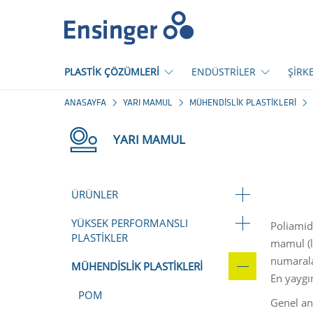
Anasayfa
PLASTİK ÇÖZÜMLERİ
ENDÜSTRİLER
ŞİRK
ANASAYFA
YARI MAMUL
MÜHENDISLIK PLASTIKLERI
YARI MAMUL
ÜRÜNLER
YÜKSEK PERFORMANSLI
Poliamid
PLASTIKLER
mamul (le
numaralar
MÜHENDISLIK PLASTIKLERI
En yaygı
POM
Genel an