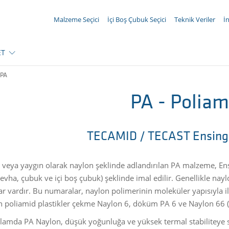
TALEBİNİZ ({{productCount}} ÜRÜNLER)
Malzeme Seçici
İçi Boş Çubuk Seçici
Teknik Veriler
İ
ET
PA
PA - Polia
TECAMID / TECAST Ensinger
 veya yaygın olarak naylon şeklinde adlandırılan PA malzeme, Ensin
vha, çubuk ve içi boş çubuk) şeklinde imal edilir. Genellikle naylon
 vardır. Bu numaralar, naylon polimerinin moleküler yapısıyla ilgili
n poliamid plastikler çekme Naylon 6, döküm PA 6 ve Naylon 66 (
lamda PA Naylon, düşük yoğunluğa ve yüksek termal stabiliteye sa