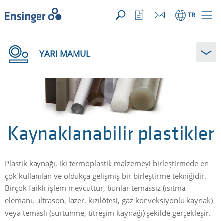
TALEBİNİZ ({{productCount}} ÜRÜNLER)
AÇIK
Anasayfa
İzleme
TR
listeni
aç
YARI MAMUL
Kaynaklanabilir plastikler
Plastik kaynağı, iki termoplastik malzemeyi birleştirmede en
çok kullanılan ve oldukça gelişmiş bir birleştirme tekniğidir.
Birçok farklı işlem mevcuttur, bunlar temassız (ısıtma
elemanı, ultrason, lazer, kızılötesi, gaz konveksiyonlu kaynak)
veya temaslı (sürtünme, titreşim kaynağı) şekilde gerçekleşir.