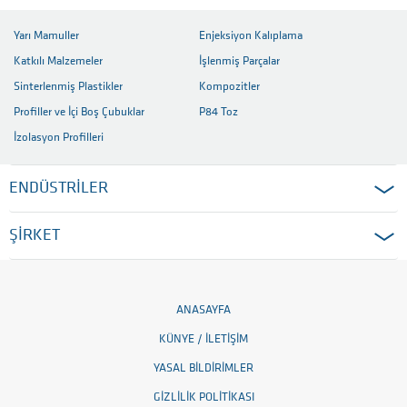
Yarı Mamuller
Enjeksiyon Kalıplama
Katkılı Malzemeler
İşlenmiş Parçalar
Sinterlenmiş Plastikler
Kompozitler
Profiller ve İçi Boş Çubuklar
P84 Toz
İzolasyon Profilleri
ENDÜSTRİLER
ŞİRKET
ANASAYFA
KÜNYE / İLETIŞIM
YASAL BILDIRIMLER
GIZLILIK POLITIKASI