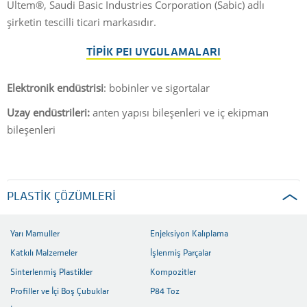
Ultem®, Saudi Basic Industries Corporation (Sabic) adlı
şirketin tescilli ticari markasıdır.
TIPIK PEI UYGULAMALARI
Elektronik endüstrisi
: bobinler ve sigortalar
Uzay endüstrileri:
anten yapısı bileşenleri ve iç ekipman
bileşenleri
PLASTIK ÇÖZÜMLERI
Yarı Mamuller
Enjeksiyon Kalıplama
Katkılı Malzemeler
İşlenmiş Parçalar
Sinterlenmiş Plastikler
Kompozitler
Profiller ve İçi Boş Çubuklar
P84 Toz