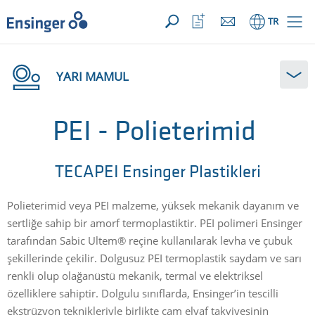
TALEBİNİZ ({{productCount}} ÜRÜNLER)
AÇIK
Anasayfa
İzleme
TR
listeni
aç
YARI MAMUL
PEI - Polieterimid
TECAPEI Ensinger Plastikleri
Polieterimid veya PEI malzeme, yüksek mekanik dayanım ve
sertliğe sahip bir amorf termoplastiktir. PEI polimeri Ensinger
tarafından Sabic Ultem® reçine kullanılarak levha ve çubuk
şekillerinde çekilir. Dolgusuz PEI termoplastik saydam ve sarı
renkli olup olağanüstü mekanik, termal ve elektriksel
özelliklere sahiptir. Dolgulu sınıflarda, Ensinger’in tescilli
ekstrüzyon teknikleriyle birlikte cam elyaf takviyesinin