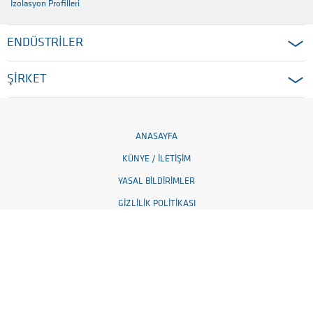
İzolasyon Profilleri
ENDÜSTRİLER
ŞİRKET
ANASAYFA
KÜNYE / İLETIŞIM
YASAL BILDIRIMLER
GIZLILIK POLITIKASI
ÇEREZ AYARLARI
GENEL TESLIMAT ŞARTLARI
© 2026 Ensinger