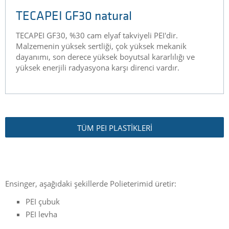
TECAPEI GF30 natural
TECAPEI GF30, %30 cam elyaf takviyeli PEI'dir.
Malzemenin yüksek sertliği, çok yüksek mekanik
dayanımı, son derece yüksek boyutsal kararlılığı ve
yüksek enerjili radyasyona karşı direnci vardır.
TÜM PEI PLASTİKLERİ
Ensinger, aşağıdaki şekillerde Polieterimid üretir:
PEI çubuk
PEI levha