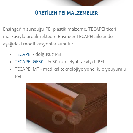
ÜRETILEN PEI MALZEMELER
Ensinger’in sunduğu PEI plastik malzeme, TECAPEI ticari
markasıyla üretilmektedir. Ensinger TECAPEI ailesinde
aşağıdaki modifikasyonlar sunulur:
TECAPEI
- dolgusuz PEI
TECAPEI GF30
- % 30 cam elyaf takviyeli PEI
TECAPEI MT - medikal teknolojiye yönelik, biyouyumlu
PEI