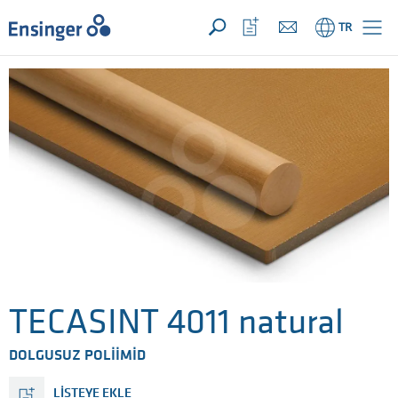
TALEBİNİZ ({{productCount}} ÜRÜNLER)
AÇIK
Anasayfa
İzleme
TR
listeni
aç
TECASINT 4011 natural
DOLGUSUZ POLIIMID
LISTEYE EKLE