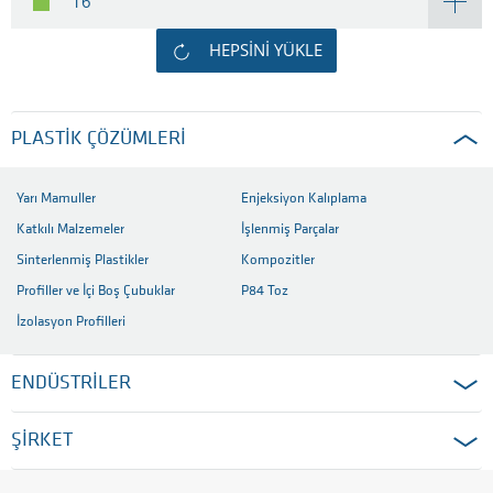
16
HEPSINI YÜKLE
PLASTIK ÇÖZÜMLERI
Yarı Mamuller
Enjeksiyon Kalıplama
Katkılı Malzemeler
İşlenmiş Parçalar
Sinterlenmiş Plastikler
Kompozitler
Profiller ve İçi Boş Çubuklar
P84 Toz
İzolasyon Profilleri
ENDÜSTRİLER
ŞİRKET