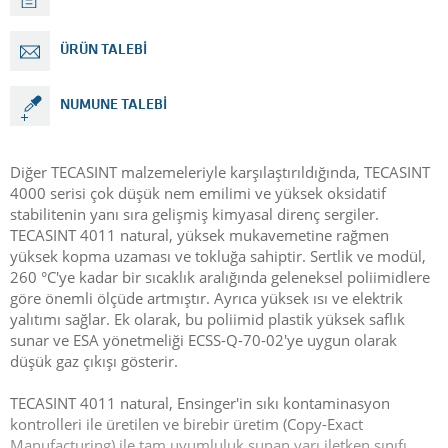
ÜRÜN TALEBI
NUMUNE TALEBI
Diğer TECASINT malzemeleriyle karşılaştırıldığında, TECASINT
4000 serisi çok düşük nem emilimi ve yüksek oksidatif
stabilitenin yanı sıra gelişmiş kimyasal direnç sergiler.
TECASINT 4011 natural, yüksek mukavemetine rağmen
yüksek kopma uzaması ve tokluğa sahiptir. Sertlik ve modül,
260 °C'ye kadar bir sıcaklık aralığında geleneksel poliimidlere
göre önemli ölçüde artmıştır. Ayrıca yüksek ısı ve elektrik
yalıtımı sağlar. Ek olarak, bu poliimid plastik yüksek saflık
sunar ve ESA yönetmeliği ECSS-Q-70-02'ye uygun olarak
düşük gaz çıkışı gösterir.
TECASINT 4011 natural, Ensinger'in sıkı kontaminasyon
kontrolleri ile üretilen ve birebir üretim (Copy-Exact
Manufacturing) ile tam uyumluluk sunan yarı iletken sınıfı