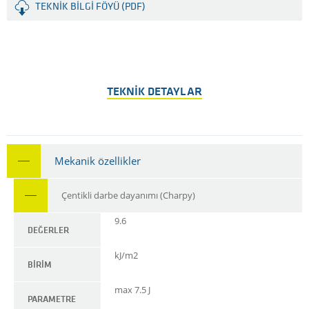
TEKNIK BILGI FÖYÜ (PDF)
TEKNIK DETAYLAR
Mekanik özellikler
Çentikli darbe dayanımı (Charpy)
9.6
DEĞERLER
kJ/m2
BIRIM
max 7.5 J
PARAMETRE