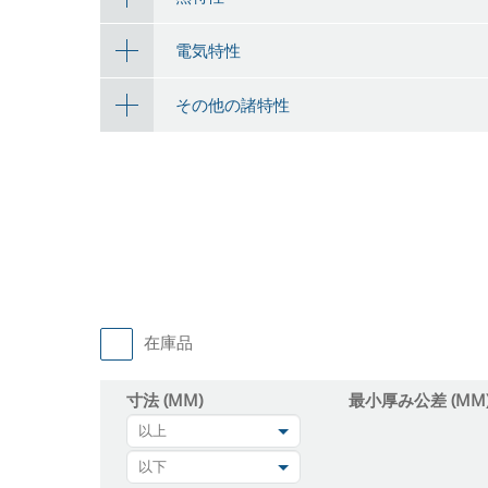
電気特性
その他の諸特性
在庫品
寸法 (MM)
最小厚み公差 (MM
以上
以下