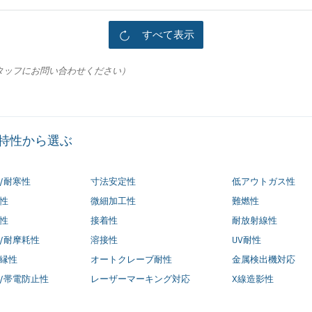
すべて表示
タッフにお問い合わせください）
特性から選ぶ
/耐寒性
寸法安定性
低アウトガス性
性
微細加工性
難燃性
性
接着性
耐放射線性
/耐摩耗性
溶接性
UV耐性
縁性
オートクレーブ耐性
金属検出機対応
/帯電防止性
レーザーマーキング対応
X線造影性