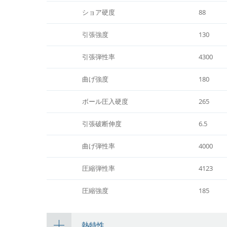
ショア硬度
88
引張強度
130
引張弾性率
4300
曲げ強度
180
ボール圧入硬度
265
引張破断伸度
6.5
曲げ弾性率
4000
圧縮弾性率
4123
圧縮強度
185
熱特性