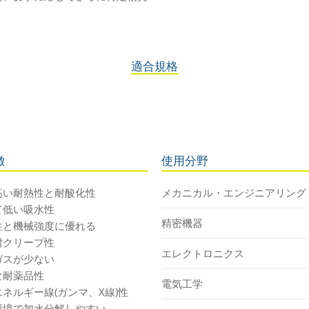
適合規格
徴
使用分野
高い耐熱性と耐酸化性
メカニカル・エンジニアリング
て低い吸水性
精密機器
性と機械強度に優れる
耐クリープ性
エレクトロニクス
ガスが少ない
な耐薬品性
電気工学
ネルギー線(ガンマ、X線)性
環境で加水分解しやすい