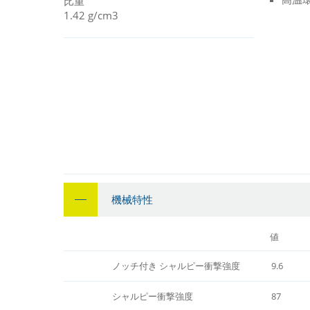
比重
1.42 g/cm3
機械特性
値
ノッチ付き シャルピー衝撃強度
9.6
シャルピー衝撃強度
87