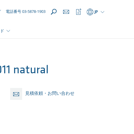
開く
ウ
グ
電話番号 03-5878-1903
JP
ォ
ッ
チ
ド
リ
ス
ト
を
開
く
11 natural
見積依頼・お問い合わせ