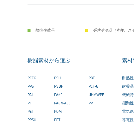
標準在庫品
受注生産品（直接、ス
樹脂素材から選ぶ
素材
PEEK
PSU
PBT
耐熱性
PPS
PVDF
PCT-G
耐薬品
PAI
PA6C
UHMWPE
機械特
PI
PA6/PA66
PP
摺動性
PEI
POM
電気絶
PPSU
PET
導電性