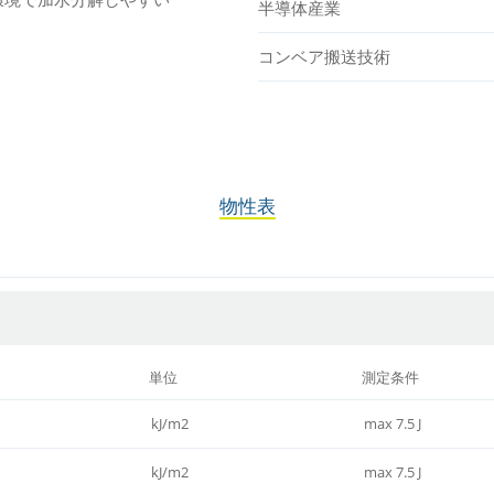
半導体産業
コンベア搬送技術
物性表
単位
測定条件
kJ/m2
max 7.5 J
kJ/m2
max 7.5 J