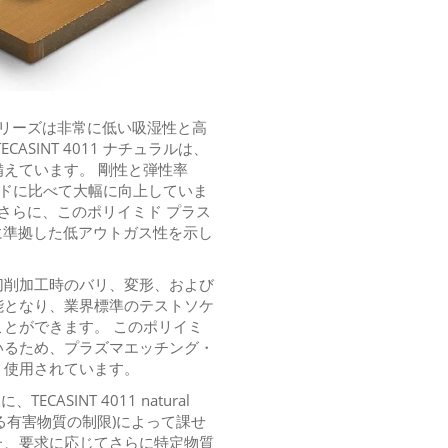
000 シリーズは非常に低い吸湿性と高
SINT 4011 ナチュラルは、
えています。 剛性と弾性率
イミドに比べて大幅に向上していま
さらに、このポリイミド プラス
02 に準拠した低アウトガス性を示し
切削加工時のバリ、変形、および
能となり、業界標準のテストソケ
とができます。 このポリイミ
いるため、プラズマエッチング・
く使用されています。
SINT 4011 natural
における有害物質の制限)によって課せ
た、要求に応じてさらに特定物質