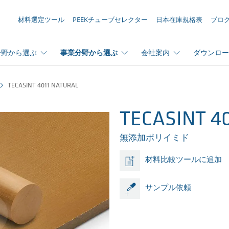
お問い合わせリスト ({{productCount}} 件の素材)
材料選定ツール
PEEKチューブセレクター
日本在庫規格表
ブロ
分野から選ぶ
事業分野から選ぶ
会社案内
ダウンロー
TECASINT 4011 NATURAL
TECASINT 40
無添加ポリイミド
材料比較ツールに追加
サンプル依頼