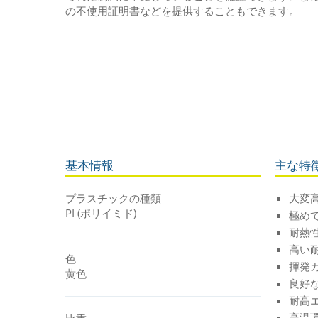
の不使用証明書などを提供することもできます。
基本情報
主な特
プラスチックの種類
大変
PI (ポリイミド)
極め
耐熱
高い
色
揮発
黄色
良好
耐高エ
高温