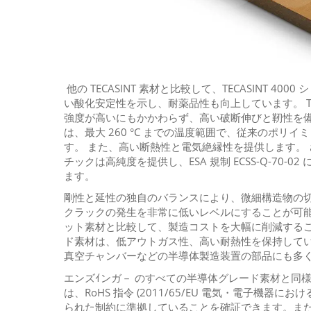
他の TECASINT 素材と比較して、TECASINT 4
い酸化安定性を示し、耐薬品性も向上しています。 TECA
強度が高いにもかかわらず、高い破断伸びと靭性を備
は、最大 260 °C までの温度範囲で、従来のポリ
す。 また、高い断熱性と電気絶縁性を提供します。 
チックは高純度を提供し、ESA 規制 ECSS-Q-70-
ます。
剛性と延性の独自のバランスにより、微細構造物の
クラックの発生を非常に低いレベルにすることが可
ット素材と比較して、製造コストを大幅に削減するこ
ド素材は、低アウトガス性、高い耐熱性を保持して
真空チャンバーなどの半導体製造装置の部品にも多
エンズｲンガ－ のすべての半導体グレード素材と同様に、TECA
は、RoHS 指令 (2011/65/EU 電気・電子機器
られた制約に準拠していることを確証できます。ま