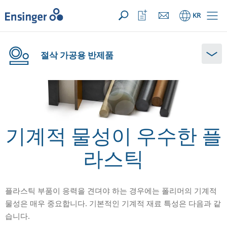
문의사항 ({{productCount}} Products)
열기
홈
관
KR
심
목
록
열
절삭 가공용 반제품
기
기계적 물성이 우수한 플
라스틱
플라스틱 부품이 응력을 견뎌야 하는 경우에는 폴리머의 기계적
물성은 매우 중요합니다. 기본적인 기계적 재료 특성은 다음과 같
습니다.