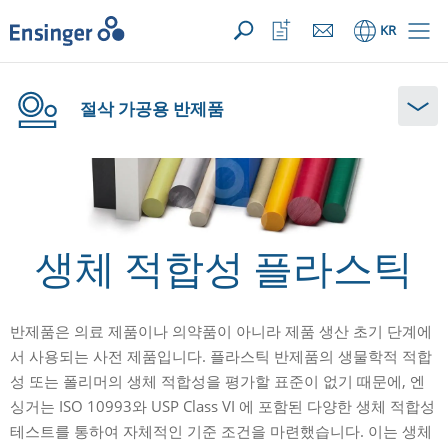
문의사항 ({{productCount}} Products)
열기
홈
관
KR
심
목
록
열
절삭 가공용 반제품
기
생체 적합성 플라스틱
반제품은 의료 제품이나 의약품이 아니라 제품 생산 초기 단계에
서 사용되는 사전 제품입니다. 플라스틱 반제품의 생물학적 적합
성 또는 폴리머의 생체 적합성을 평가할 표준이 없기 때문에, 엔
싱거는 ISO 10993와 USP Class VI 에 포함된 다양한 생체 적합성
테스트를 통하여 자체적인 기준 조건을 마련했습니다. 이는 생체