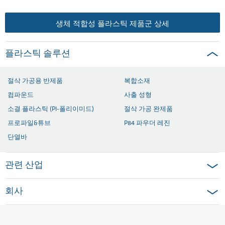
생체 적합성 플라스틱 제품군 상세
플라스틱 솔루션
절삭 가공용 반제품
복합소재
컴파운드
사출 성형
소결 플라스틱 (PI-폴리이미드)
절삭 가공 완제품
프로파일&튜브
P84 파우더 레진
단열바
관련 산업
회사