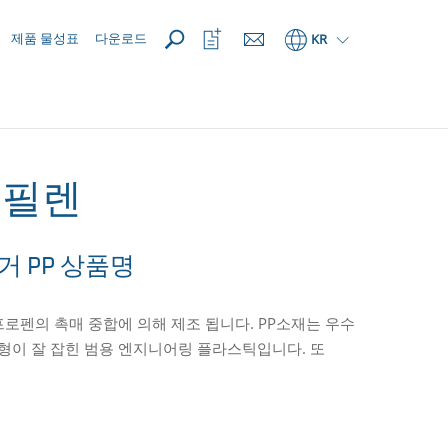
열기
관
제품 물성표
다운로드
KR
심
목
록
열
기
로필렌
엔싱거 PP 상품명
로 프로펜의 촉매 중합에 의해 제조 됩니다. PP소재는 우수
균형이 잘 잡힌 범용 엔지니어링 플라스틱입니다. 또