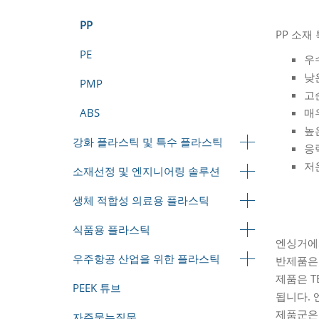
PP
PP 소재 
PE
우
낮은
PMP
고
ABS
매
높
강화 플라스틱 및 특수 플라스틱
응
저
소재선정 및 엔지니어링 솔루션
생체 적합성 의료용 플라스틱
식품용 플라스틱
엔싱거에
우주항공 산업을 위한 플라스틱
반제품은 
제품은 T
PEEK 튜브
됩니다
.
제품군은
자주묻는질문