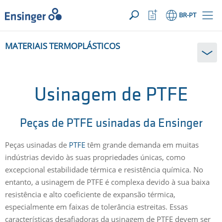
SUA SOLICITAÇÃO ({{productCount}} Products)
ABRIR
Início
Abrir
BR
-PT
lista
de
Em
favoritos
MATERIAIS TERMOPLÁSTICOS
que
podemos
ajudá-
lo?
Usinagem de PTFE
Peças de PTFE usinadas da Ensinger
Peças usinadas de
PTFE
têm grande demanda em muitas
indústrias devido às suas propriedades únicas, como
excepcional estabilidade térmica e resistência química. No
entanto, a usinagem de PTFE é complexa devido à sua baixa
resistência e alto coeficiente de expansão térmica,
especialmente em faixas de tolerância estreitas. Essas
características desafiadoras da usinagem de PTFE devem ser