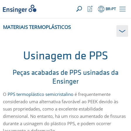
SUA SOLICITAÇÃO ({{productCount}} Products)
ABRIR
Início
Abrir
BR
-PT
lista
de
Em
favoritos
MATERIAIS TERMOPLÁSTICOS
que
podemos
ajudá-
lo?
Usinagem de PPS
Peças acabadas de PPS usinadas da
Ensinger
O
PPS termoplástico semicristalino
é frequentemente
considerado uma alternativa favorável ao PEEK devido às
suas propriedades, como a excelente estabilidade
dimensional. No entanto, há um risco aumentado de fissuras
durante a usinagem do plástico PPS, e podem ocorrer
lascamento e deformação.