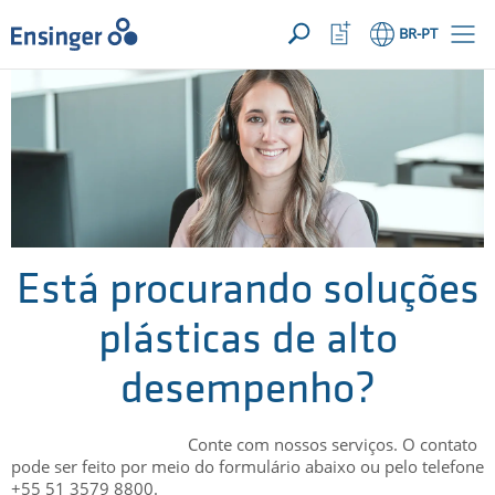
SUA SOLICITAÇÃO ({{productCount}} Products)
ABRIR
Início
Abrir
BR
-PT
lista
de
Em
favoritos
que
podemos
ajudá-
lo?
Está procurando soluções
plásticas de alto
desempenho?
Conte com nossos serviços. O contato
pode ser feito por meio do formulário abaixo ou pelo telefone
+55 51 3579 8800.