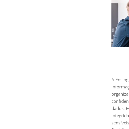
A Ensing
informaç
organiza
confiden
dados. E
integrid
sensívei