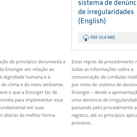
sistema de denúnc
de irregularidades
(English)
PDF (0.4 MB)
ação de princípios documenta a
Estas regras de procedimento
da Ensinger em relação ao
todas as informações sobre a
 à dignidade humana e à
comunicação de condutas ina
 do clima e do meio ambiente.
por meio do sistema de denúnc
reve o que a Ensinger faz de
Ensinger – desde a apresentaç
ncreta para implementar essa
uma denúncia de irregularidad
 fundamental em suas
passando pelo procedimento a
es diárias da melhor forma
registro, até os princípios apli
processo.