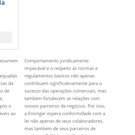
ia
 resumem
Comportamento juridicamente
impecável e o respeito às normas e
dequadas
regulamentos básicos não apenas
ias da
contribuem significativamente para o
ão de
sucesso das operações comerciais, mas
e,
também fortalecem as relações com
pós o
nossos parceiros de negócios. Por isso,
cáveis ao
a Ensinger espera conformidade com a
lei não apenas de seus colaboradores,
mas também de seus parceiros de