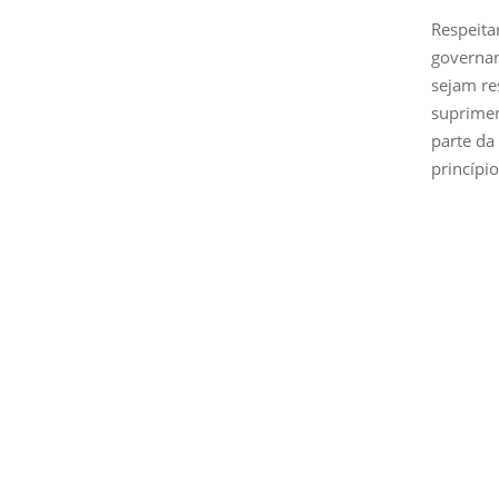
Respeita
governan
sejam re
suprimen
parte da
princípi