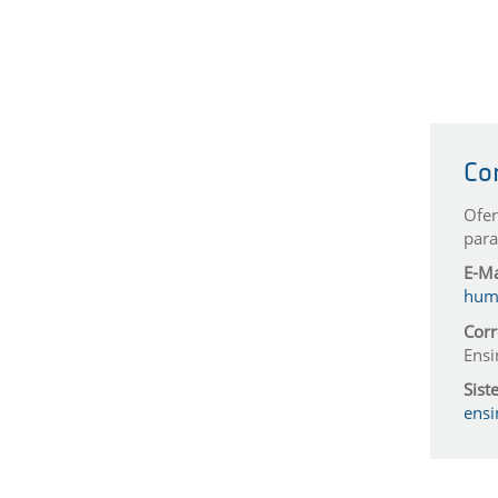
Co
Ofer
para
E-Ma
huma
Corr
Ensi
Sist
ensi