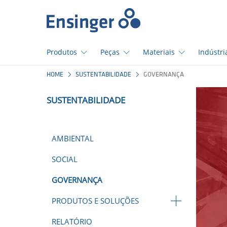
Início
Produtos
Peças
Materiais
Indústri
Em
HOME
SUSTENTABILIDADE
GOVERNANÇA
que
podemos
SUSTENTABILIDADE
ajudá-
lo?
AMBIENTAL
SOCIAL
GOVERNANÇA
PRODUTOS E SOLUÇÕES
RELATÓRIO