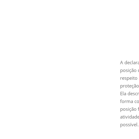
A declar
posição 
respeito
proteção
Ela desc
forma co
posição
atividad
possível.