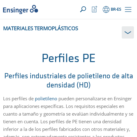
SUA SOLICITAÇÃO ({{productCount}} Products)
ABRIR
Início
Abrir
BR
-ES
lista
de
¿En
favoritos
MATERIALES TERMOPLÁSTICOS
qué
podemos
ayudarte?
Perfiles PE
Perfiles industriales de polietileno de alta
densidad (HD)
Los perfiles de
polietileno
pueden personalizarse en Ensinger
para aplicaciones específicas. Los requisitos especiales en
cuanto a tamaño y geometría se evalúan individualmente y se
tienen en cuenta. Los perfiles de PE tienen una densidad
inferior a la de los perfiles fabricados con otros materiales y,
además, son extremadamente resistentes a los productos