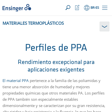
SUA SOLICITAÇÃO ({{productCount}} Products)
ABRIR
Início
Abrir
BR
-ES
lista
de
¿En
favoritos
MATERIALES TERMOPLÁSTICOS
qué
podemos
ayudarte?
Perfiles de PPA
Rendimiento excepcional para
aplicaciones exigentes
El material PPA
pertenece a la familia de las poliamidas y
tiene una menor absorción de humedad y mejores
propiedades químicas que otros materiales PA. Los perfiles
de PPA también son especialmente estables
dimensionalmente y se caracterizan por su gran resistencia,
alta rigidez y baja resistencia a la fluencia, lo que los hace