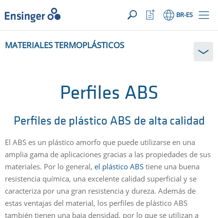
SUA SOLICITAÇÃO ({{productCount}} Products)
ABRIR
Início
Abrir
BR
-ES
lista
de
¿En
favoritos
MATERIALES TERMOPLÁSTICOS
qué
podemos
ayudarte?
Perfiles ABS
Perfiles de plástico ABS de alta calidad
El ABS es un plástico amorfo que puede utilizarse en una
amplia gama de aplicaciones gracias a las propiedades de sus
materiales. Por lo general,
el plástico ABS
tiene una buena
resistencia química, una excelente calidad superficial y se
caracteriza por una gran resistencia y dureza. Además de
estas ventajas del material, los perfiles de plástico ABS
también tienen una baja densidad, por lo que se utilizan a