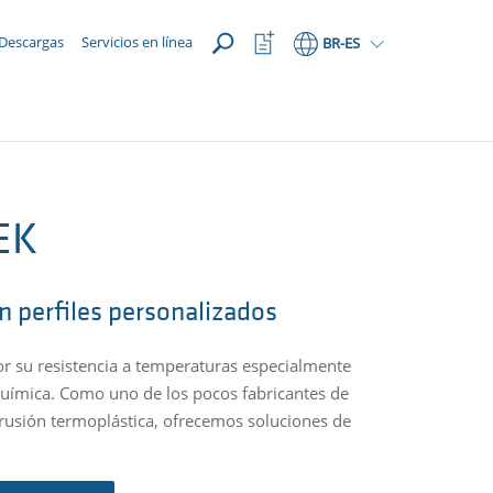
ABRIR
Abrir
Descargas
Servicios en línea
BR
-ES
lista
de
favoritos
EEK
on perfiles personalizados
or su resistencia a temperaturas especialmente
química. Como uno de los pocos fabricantes de
ltrusión termoplástica, ofrecemos soluciones de