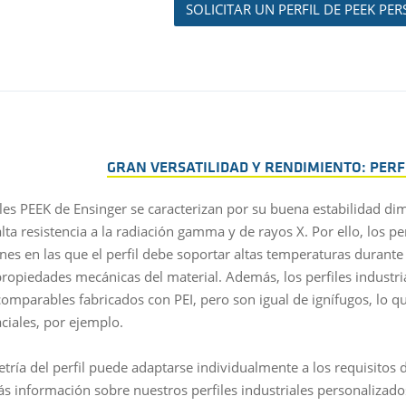
SOLICITAR UN PERFIL DE PEEK P
GRAN VERSATILIDAD Y RENDIMIENTO: PERF
iles PEEK de Ensinger se caracterizan por su buena estabilidad dim
lta resistencia a la radiación gamma y de rayos X. Por ello, los 
ones en las que el perfil debe soportar altas temperaturas durant
ropiedades mecánicas del material. Además, los perfiles industri
 comparables fabricados con PEI, pero son igual de ignífugos, lo 
ciales, por ejemplo.
tría del perfil puede adaptarse individualmente a los requisitos d
s información sobre nuestros perfiles industriales personalizado