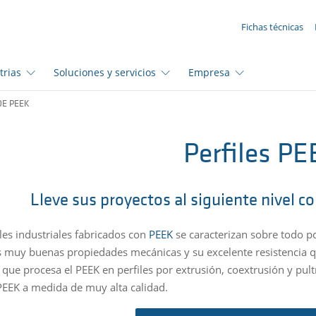
SUA SOLICITAÇÃO ({{productCount}} Products)
Fichas técnicas
trias
Soluciones y servicios
Empresa
DE PEEK
Perfiles P
Lleve sus proyectos al siguiente nivel c
iles industriales fabricados con
PEEK
se caracterizan sobre todo p
us muy buenas propiedades mecánicas y su excelente resistencia 
s que procesa el PEEK en perfiles por extrusión, coextrusión y pu
 PEEK a medida de muy alta calidad.