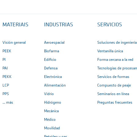
MATERIAIS
INDUSTRIAS
SERVICIOS
Visión general
Aeroespacial
Soluciones de ingeniería
PEEK
Biofarma
Ventanilla única
PI
Edificio
Forma cercana a la red
PAI
Defensa
Tecnologías de procesa
PEKK
Electrónica
Servicios de formas
LCP
Alimentación
Compuesto de peaje
PPS
Vidrio
Seminarios en línea
... más
Hidrógeno
Preguntas frecuentes
Mecánica
Médico
Movilidad
Petróleo y gas