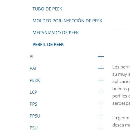
TUBO DE PEEK
MOLDEO POR INYECCIÓN DE PEEK
MECANIZADO DE PEEK
PERFIL DE PEEK
PI
Los perf
PAI
su muy a
PEKK
aplicaci
buenas p
LCP
perfiles
aeroespa
PPS
PPSU
La geome
desea má
PSU