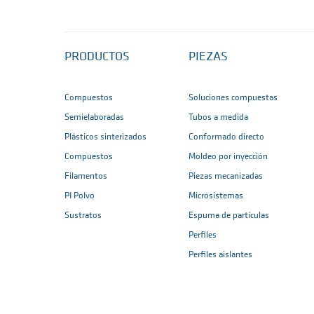
PRODUCTOS
PIEZAS
Compuestos
Soluciones compuestas
Semielaboradas
Tubos a medida
Plásticos sinterizados
Conformado directo
Compuestos
Moldeo por inyección
Filamentos
Piezas mecanizadas
PI Polvo
Microsistemas
Sustratos
Espuma de partículas
Perfiles
Perfiles aislantes