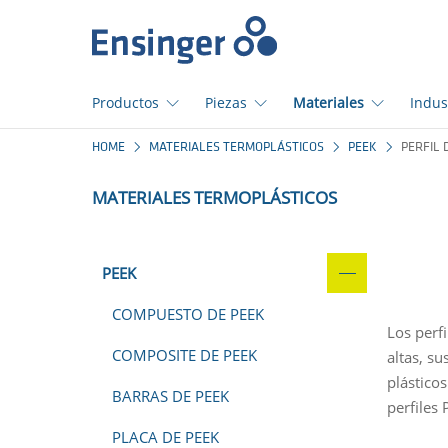
Início
Productos
Piezas
Materiales
Indus
¿En
HOME
MATERIALES TERMOPLÁSTICOS
PEEK
PERFIL 
qué
podemos
MATERIALES TERMOPLÁSTICOS
ayudarte?
PEEK
COMPUESTO DE PEEK
Los perf
COMPOSITE DE PEEK
altas, s
plástico
BARRAS DE PEEK
perfiles
PLACA DE PEEK