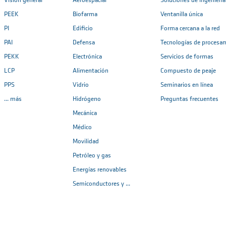
Visión general
Aeroespacial
Soluciones de ingeniería
PEEK
Biofarma
Ventanilla única
PI
Edificio
Forma cercana a la red
PAI
Defensa
Tecnologías de procesa
PEKK
Electrónica
Servicios de formas
LCP
Alimentación
Compuesto de peaje
PPS
Vidrio
Seminarios en línea
... más
Hidrógeno
Preguntas frecuentes
Mecánica
Médico
Movilidad
Petróleo y gas
Energías renovables
Semiconductores y ...