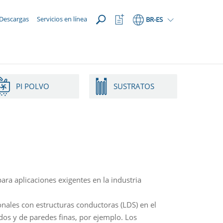
ABRIR
Abrir
Descargas
Servicios en línea
BR
-ES
lista
de
favoritos
PI POLVO
SUSTRATOS
ra aplicaciones exigentes en la industria
onales con estructuras conductoras (LDS) en el
s y de paredes finas, por ejemplo. Los