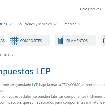
SUA SOLICITAÇÃO ({{productCount}} Products)
Fichas técnicas
trias
Soluciones y servicios
Empresa
DAS
COMPOSITES
FILAMENTOS
TO DE LCP
puestos LCP
 produce granulado
LCP
bajo la marca TECACOMP, desarrollado pa
ca.
a aditivos especiales, se pueden fabricar componentes tridimensi
or inyección, que son adecuados para componentes miniaturizado