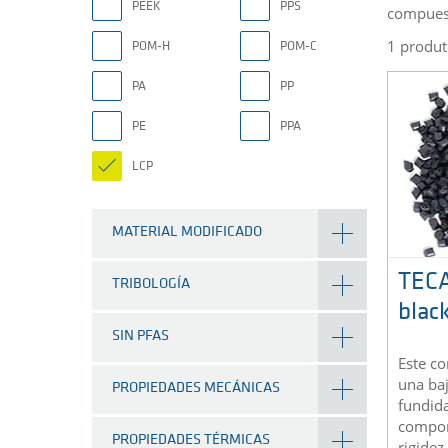
PEEK
PPS
compuest
1 produt
POM-H
POM-C
PA
PP
PE
PPA
LCP
MATERIAL MODIFICADO
TEC
TRIBOLOGÍA
blac
SIN PFAS
Este c
una baj
PROPIEDADES MECÁNICAS
fundida
compone
PROPIEDADES TÉRMICAS
rigidez