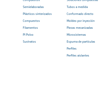
Compuestos
Soluciones compuestas
Semielaboradas
Tubos a medida
Plásticos sinterizados
Conformado directo
Compuestos
Moldeo por inyección
Filamentos
Piezas mecanizadas
PI Polvo
Microsistemas
Sustratos
Espuma de partículas
Perfiles
Perfiles aislantes