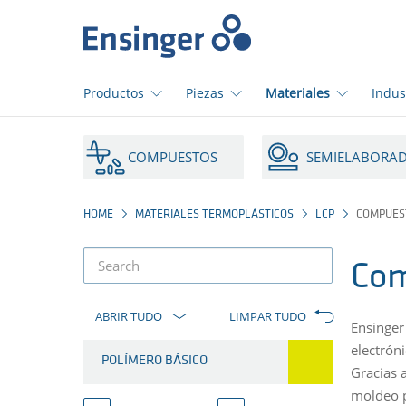
Início
Productos
Piezas
Materiales
Indus
¿En
qué
COMPUESTOS
SEMIELABORA
podemos
ayudarte?
HOME
MATERIALES TERMOPLÁSTICOS
LCP
COMPUES
Com
Filtro
de
ABRIR TUDO
LIMPAR TUDO
Ensinger
produtos
electróni
POLÍMERO BÁSICO
Gracias 
moldeo p