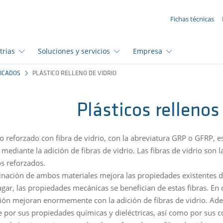
SUA SOLICITAÇÃO ({{productCount}} Products)
Fichas técnicas
trias
Soluciones y servicios
Empresa
FICADOS
PLÁSTICO RELLENO DE VIDRIO
Plásticos rellenos
co reforzado con fibra de vidrio, con la abreviatura GRP o GFRP, e
mediante la adición de fibras de vidrio. Las fibras de vidrio son l
s reforzados.
nación de ambos materiales mejora las propiedades existentes de
gar, las propiedades mecánicas se benefician de estas fibras. En co
ón mejoran enormemente con la adición de fibras de vidrio. Ademá
 por sus propiedades químicas y dieléctricas, así como por sus co