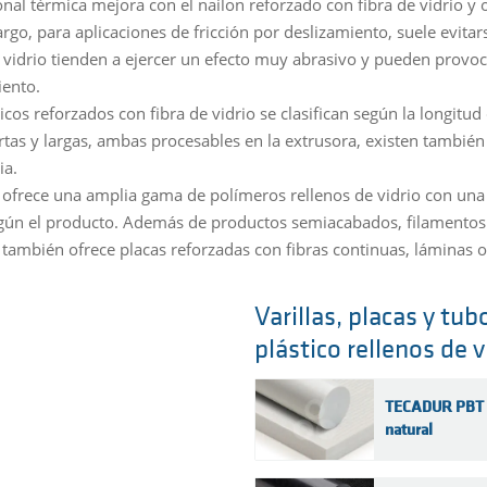
nal térmica mejora con el nailon reforzado con fibra de vidrio y 
go, para aplicaciones de fricción por deslizamiento, suele evitars
e vidrio tienden a ejercer un efecto muy abrasivo y pueden prov
ento.
icos reforzados con fibra de vidrio se clasifican según la longitud
rtas y largas, ambas procesables en la extrusora, existen también 
ia.
 ofrece una amplia gama de polímeros rellenos de vidrio con una p
gún el producto. Además de productos semiacabados, filamentos 
 también ofrece placas reforzadas con fibras continuas, láminas 
Varillas, placas y tub
plástico rellenos de v
TECADUR PBT
natural