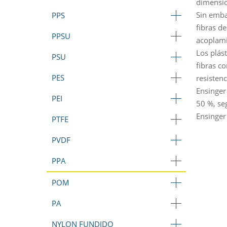
dimensio
Sin embar
PPS
fibras d
PPSU
acoplami
Los plást
PSU
fibras co
PES
resistenc
Ensinger
PEI
50 %, se
Ensinger
PTFE
PVDF
PPA
POM
PA
NYLON FUNDIDO