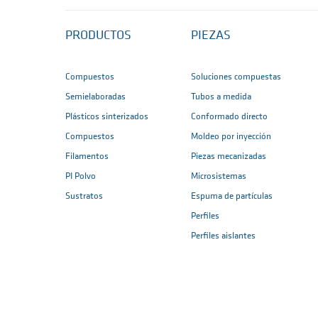
PRODUCTOS
PIEZAS
Compuestos
Soluciones compuestas
Semielaboradas
Tubos a medida
Plásticos sinterizados
Conformado directo
Compuestos
Moldeo por inyección
Filamentos
Piezas mecanizadas
PI Polvo
Microsistemas
Sustratos
Espuma de partículas
Perfiles
Perfiles aislantes