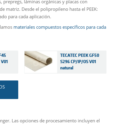
, prepregs, láminas orgánicas y placas con
de matriz. Desde el polipropileno hasta el PEEK:
ado para cada aplicación.
ollamos
materiales compuestos específicos para cada
F45
TECATEC PEEK GF50
 V01
S296 CP/IP/OS V01
natural
OS
inger. Las opciones de procesamiento incluyen el