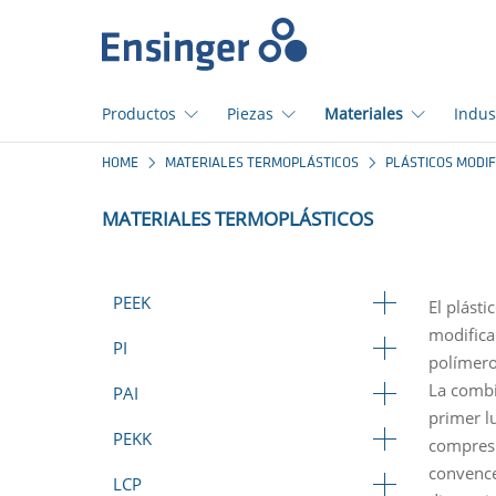
Início
Productos
Piezas
Materiales
Indus
¿En
HOME
MATERIALES TERMOPLÁSTICOS
PLÁSTICOS MODI
qué
podemos
MATERIALES TERMOPLÁSTICOS
ayudarte?
PEEK
El plásti
modifica 
PI
polímero
La combi
PAI
primer lu
PEKK
compresi
convence
LCP