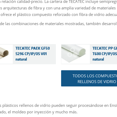
 relación calidad-precio. La cartera de TECATEC incluye semipregs
es arquitecturas de fibra y con una amplia variedad de materiales 
 ofrece el plástico compuesto reforzado con fibra de vidrio adecu
e las combinaciones de materiales mostradas, también desarr
TECATEC PAEK GF50
TECATEC PP G
S296 CP/IP/OS V01
T600 CP/IP/OS
natural
natural
TODOS LOS COMPUEST
RELLENOS DE VIDRIO
s plásticos rellenos de vidrio pueden seguir procesándose en Ens
do, el moldeo por inyección y mucho más.