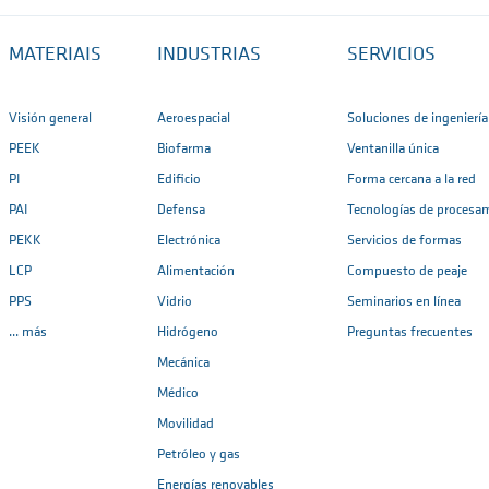
MATERIAIS
INDUSTRIAS
SERVICIOS
Visión general
Aeroespacial
Soluciones de ingeniería
PEEK
Biofarma
Ventanilla única
PI
Edificio
Forma cercana a la red
PAI
Defensa
Tecnologías de procesa
PEKK
Electrónica
Servicios de formas
LCP
Alimentación
Compuesto de peaje
PPS
Vidrio
Seminarios en línea
... más
Hidrógeno
Preguntas frecuentes
Mecánica
Médico
Movilidad
Petróleo y gas
Energías renovables