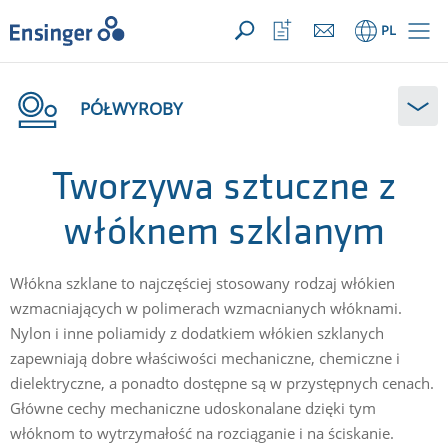
TWOJE ZAPYTANIE ({{productCount}} produkty)
OTWÓRZ
Strona
Otwórz
PL
główna
listę
ulubionych
PÓŁWYROBY
Tworzywa sztuczne z
włóknem szklanym
Włókna szklane to najczęściej stosowany rodzaj włókien
wzmacniających w polimerach wzmacnianych włóknami.
Nylon i inne poliamidy z dodatkiem włókien szklanych
zapewniają dobre właściwości mechaniczne, chemiczne i
dielektryczne, a ponadto dostępne są w przystępnych cenach.
Główne cechy mechaniczne udoskonalane dzięki tym
włóknom to wytrzymałość na rozciąganie i na ściskanie.