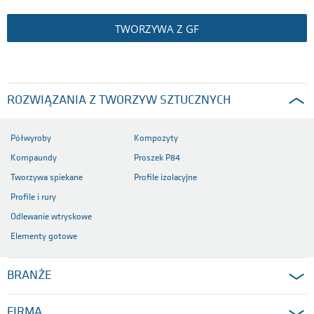
TWORZYWA Z GF
ROZWIĄZANIA Z TWORZYW SZTUCZNYCH
Półwyroby
Kompozyty
Kompaundy
Proszek P84
Tworzywa spiekane
Profile izolacyjne
Profile i rury
Odlewanie wtryskowe
Elementy gotowe
BRANŻE
FIRMA