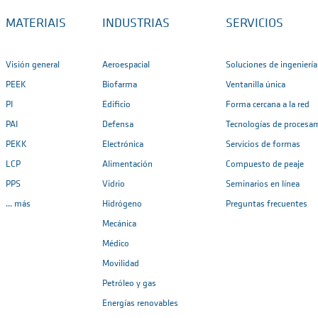
MATERIAIS
INDUSTRIAS
SERVICIOS
Visión general
Aeroespacial
Soluciones de ingeniería
PEEK
Biofarma
Ventanilla única
PI
Edificio
Forma cercana a la red
PAI
Defensa
Tecnologías de procesa
PEKK
Electrónica
Servicios de formas
LCP
Alimentación
Compuesto de peaje
PPS
Vidrio
Seminarios en línea
... más
Hidrógeno
Preguntas frecuentes
Mecánica
Médico
Movilidad
Petróleo y gas
Energías renovables