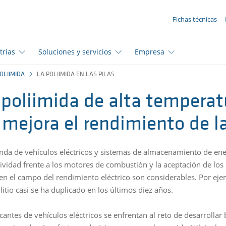
SUA SOLICITAÇÃO ({{productCount}} Products)
Fichas técnicas
trias
Soluciones y servicios
Empresa
OLIIMIDA
LA POLIIMIDA EN LAS PILAS
 poliimida de alta temper
mejora el rendimiento de la
da de vehículos eléctricos y sistemas de almacenamiento de ener
ividad frente a los motores de combustión y la aceptación de los s
en el campo del rendimiento eléctrico son considerables. Por ejem
litio casi se ha duplicado en los últimos diez años.
icantes de vehículos eléctricos se enfrentan al reto de desarrolla