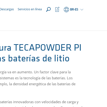
ABRIR
Abrir
Descargas
Servicios en línea
BR
-ES
lista
de
favoritos
atura TECAPOWDER PI
s baterías de litio
gía va en aumento. Un factor clave para la
istemas es la tecnología de las baterías. Los
plo, la densidad energética de las baterías de
r baterías innovadoras con velocidades de carga y