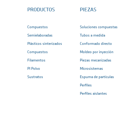
PRODUCTOS
PIEZAS
Compuestos
Soluciones compuestas
Semielaboradas
Tubos a medida
Plásticos sinterizados
Conformado directo
Compuestos
Moldeo por inyección
Filamentos
Piezas mecanizadas
PI Polvo
Microsistemas
Sustratos
Espuma de partículas
Perfiles
Perfiles aislantes