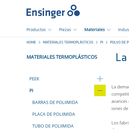
Início
Productos
Piezas
Materiales
Indus
¿En
HOME
MATERIALES TERMOPLÁSTICOS
PI
POLVO DE P
qué
podemos
La
MATERIALES TERMOPLÁSTICOS
ayudarte?
PEEK
La deman
PI
competit
avances 
BARRAS DE POLIIMIDA
iones de 
PLACA DE POLIIMIDA
Los fabr
TUBO DE POLIIMIDA