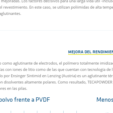
mejoradas. Los factores decisivos para una larga vida útil -incluso
el revestimiento. En este caso, se utilizan poliimidas de alta te
aglutinantes.
MEJORA DEL RENDIMIE
 como aglutinante de electrodos, el polímero totalmente imidi
ías con iones de litio como de las que cuentan con tecnología de l
o por Ensinger Sintimid en Lenzing (Austria) es un aglutinante t
on disolventes altamente polares. Como resultado, TECAPOWDER 
es en las pilas.
 polvo frente a PVDF
Menos 