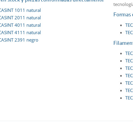
en stock y piezas conformadas directamente
tecnologí
CASINT 1011 natural
Formas 
CASINT 2011 natural
CASINT 4011 natural
TEC
CASINT 4111 natural
TEC
CASINT 2391 negro
Filamen
TEC
TEC
TEC
TEC
TEC
TEC
TEC