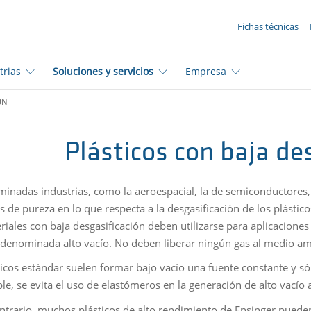
SUA SOLICITAÇÃO ({{productCount}} Products)
Fichas técnicas
trias
Soluciones y servicios
Empresa
ÓN
Plásticos con baja de
minadas industrias, como la aeroespacial, la de semiconductores, l
s de pureza en lo que respecta a la desgasificación de los plástico
riales con baja desgasificación deben utilizarse para aplicacione
denominada alto vacío. No deben liberar ningún gas al medio am
ticos estándar suelen formar bajo vacío una fuente constante y só
le, se evita el uso de elastómeros en la generación de alto vacío a
ontrario, muchos plásticos de alto rendimiento de Ensinger pueden 