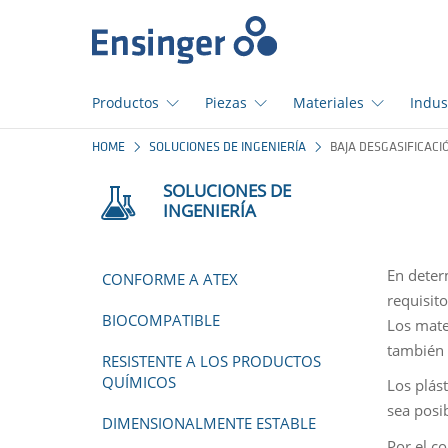
Início
Productos
Piezas
Materiales
Indus
¿En
HOME
SOLUCIONES DE INGENIERÍA
BAJA DESGASIFICACI
qué
podemos
SOLUCIONES DE
ayudarte?
INGENIERÍA
En deter
CONFORME A ATEX
requisito
BIOCOMPATIBLE
Los mate
también 
RESISTENTE A LOS PRODUCTOS
QUÍMICOS
Los plás
sea posib
DIMENSIONALMENTE ESTABLE
Por el c