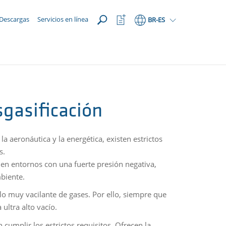
ABRIR
Abrir
Descargas
Servicios en línea
BR
-ES
lista
de
favoritos
sgasificación
a aeronáutica y la energética, existen estrictos
s.
s en entornos con una fuerte presión negativa,
biente.
lo muy vacilante de gases. Por ello, siempre que
 ultra alto vacío.
cumplir los estrictos requisitos. Ofrecen la