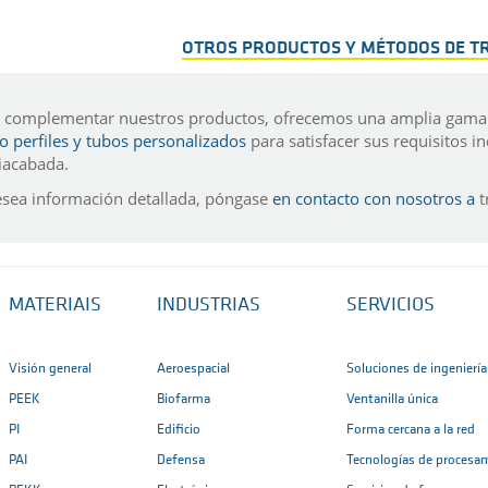
OTROS PRODUCTOS Y MÉTODOS DE 
 complementar nuestros productos, ofrecemos una amplia gam
 perfiles y tubos personalizados
para satisfacer sus requisitos i
iacabada.
esea información detallada, póngase
en contacto con nosotros a
t
MATERIAIS
INDUSTRIAS
SERVICIOS
Visión general
Aeroespacial
Soluciones de ingeniería
PEEK
Biofarma
Ventanilla única
PI
Edificio
Forma cercana a la red
PAI
Defensa
Tecnologías de procesa