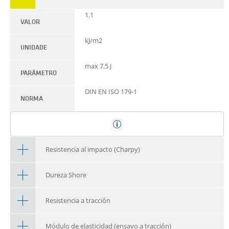
1.1
VALOR
kJ/m2
UNIDADE
max 7.5 J
PARÂMETRO
DIN EN ISO 179-1
NORMA
Resistencia al impacto (Charpy)
Dureza Shore
Resistencia a tracción
Módulo de elasticidad (ensayo a tracción)