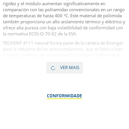
rigidez y el módulo aumentan significativamente en
comparación con las poliiamidas convencionales en un rango
de temperaturas de hasta 400 °C. Este material de poliimida
también proporciona un alto aislamiento térmico y eléctrico y
ofrece alta pureza con baja volatibilidad de conformidad con
la normativa ECSS-Q-70-02 de la ESA.
TECASINT 4111 natural forma parte de la cartera de Ensinger
para la industria de los semiconductores, que se fabrica bajo
estrictos controles de contaminación y ofrece conformidad
Copy Exact. Ensinger garantiza así el más alto grado de pureza
y consistencia de calidad de este perfil de propiedades único.
VER MAIS
El TECASINT 4111 natural se utiliza ampliamente en los
zócalos de prueba de CI y en los soportes electrónicos debido
a su excelente estabilidad dimensional y a su
micromecanizado con tolerancias ajustadas.
CONFORMIDADE
La elevada rigidez con módulo de flexión de hasta 6100 MPa
y una elongación de hasta el 1,7 % lograda sin aditivos de
refuerzo permite una resistencia a la flexión óptima, una
formación mínima de rebabas y la máxima precisión de
mecanizado. Al ofrecer el nivel más bajo de absorción de