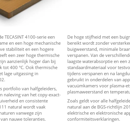
de TECASINT 4100-serie een
De hoge stijfheid met een buig
opname en een hoge mechanische
bereikt wordt zonder versterke
ve stabiliteit en een hogere
buigweerstand, minimale braa
eeft een zeer hoge thermische
verspanen. Van de verschillend
ijn aanzienlijk hoger dan bij
laagste waterabsorptie en een z
k tot 400 °C. Ook thermische
standaardmateriaal voor testvo
t lage uitgassing in
tijdens verspanen en na langdur
02.
gebruikt in onderdelen van appa
vacuümkamers voor plasma-etse
 portfolio van halfgeleiders,
plasmaweerstand en temperatu
n naleving van het copy-exact-
uiverheid en consistente
Zoals geldt voor alle halfgele
111 natural wordt vaak
natural aan de BGS-richtlijn 20
rmaturen vanwege zijn
elektrische en elektronische ap
van nauwe toleranties.
conformiteitsverklaringen.