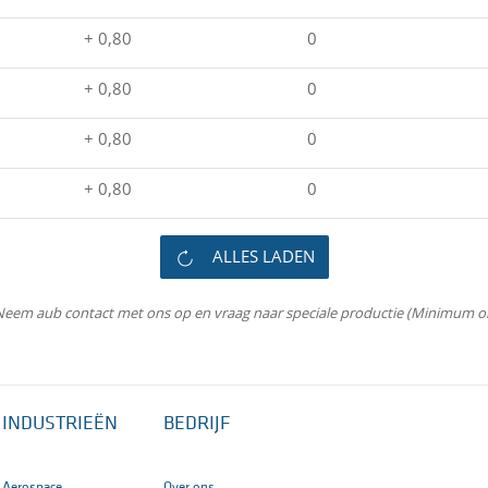
+ 0,80
0
+ 0,80
0
+ 0,80
0
+ 0,80
0
ALLES LADEN
Neem aub contact met ons op en vraag naar speciale productie (Minimum or
INDUSTRIEËN
BEDRIJF
Aerospace
Over ons