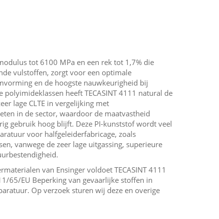
modulus tot 6100 MPa en een rek tot 1,7% die
nde vulstoffen, zorgt voor een optimale
mvorming en de hoogste nauwkeurigheid bij
e polyimideklassen heeft TECASINT 4111 natural de
eer lage CLTE in vergelijking met
eten in de sector, waardoor de maatvastheid
ig gebruik hoog blijft. Deze PI-kunststof wordt veel
ratuur voor halfgeleiderfabricage, zoals
n, vanwege de zeer lage uitgassing, superieure
urbestendigheid.
idermaterialen van Ensinger voldoet TECASINT 4111
11/65/EU Beperking van gevaarlijke stoffen in
paratuur. Op verzoek sturen wij deze en overige