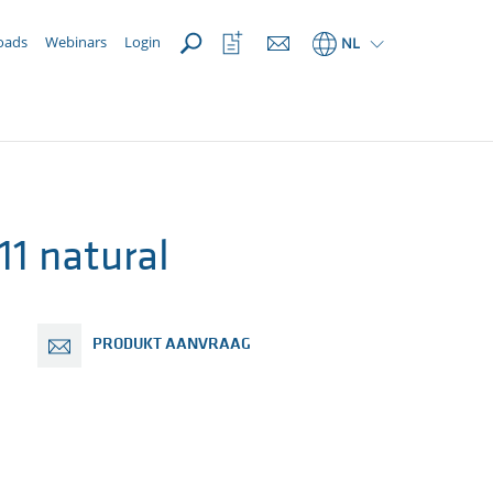
OPEN
Bekijk
oads
Webinars
Login
NL
favorietenlijst
1 natural
PRODUKT AANVRAAG