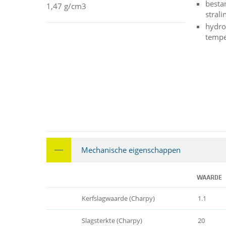
besta
1,47 g/cm3
strali
hydro
tempe
Mechanische eigenschappen
WAARDE
Kerfslagwaarde (Charpy)
1.1
Slagsterkte (Charpy)
20