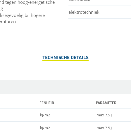
nd tegen hoog-energetische
ng
elektrotechniek
lisegevoelig bij hogere
raturen
TECHNISCHE DETAILS
EENHEID
PARAMETER
kJ/m2
max 7.5 J
kJ/m2
max 7.5 J