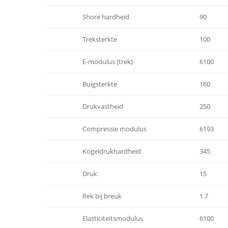
Shore hardheid
90
Treksterkte
100
E-modulus (trek)
6100
Buigsterkte
160
Drukvastheid
250
Compressie modulus
6193
Kogeldrukhardheid
345
Druk
15
Rek bij breuk
1.7
Elasticiteitsmodulus
6100