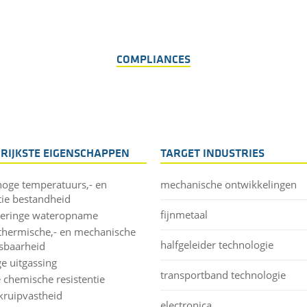
COMPLIANCES
RIJKSTE EIGENSCHAPPEN
TARGET INDUSTRIES
hoge temperatuurs,- en
mechanische ontwikkelingen
tie bestandheid
fijnmetaal
geringe wateropname
thermische,- en mechanische
halfgeleider technologie
sbaarheid
ge uitgassing
transportband technologie
 chemische resistentie
kruipvastheid
electronica