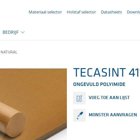
UW aanvraag ({{productCount}} Produkten)
Materiaal selector
Holstaf selector
Datasheets
Downl
BEDRIJF
1 NATURAL
TECASINT 411
ONGEVULD POLYIMIDE
VOEG TOE AAN LIJST
MONSTER AANVRAGEN