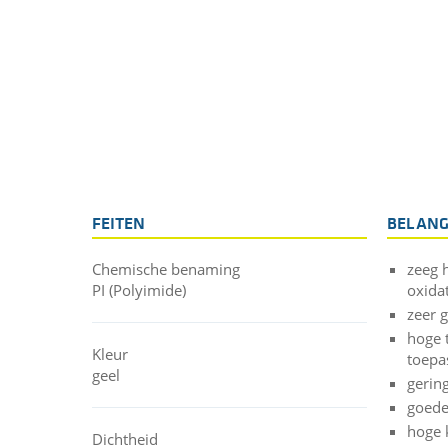
FEITEN
BELANG
Chemische benaming
zeeg 
PI (Polyimide)
oxida
zeer 
hoge 
Kleur
toepa
geel
gerin
goede
hoge 
Dichtheid