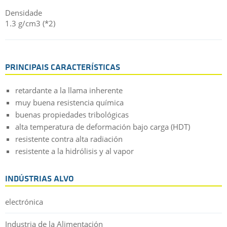
El polímero base de este filamento cumple los requisitos para
Densidade
el contacto con alimentos según (CE) nº 1935/2004, (UE) nº
1.3 g/cm3 (*2)
10/2011, (CE) nº 2023/2006 y FDA. Las pruebas de migración
según la UE 10/2011 se realizaron con éxito en muestras
extruidas similares. Los documentos legalmente vinculantes
VICTREX®
deben solicitarse por separado.
PEEK es una marca
registrada de Victrex plc.
PRINCIPAIS CARACTERÍSTICAS
retardante a la llama inherente
muy buena resistencia química
buenas propiedades tribológicas
alta temperatura de deformación bajo carga (HDT)
resistente contra alta radiación
resistente a la hidrólisis y al vapor
INDÚSTRIAS ALVO
electrónica
Industria de la Alimentación