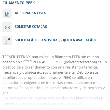
FILAMENTO PEEK
ADICIONAR A LISTA
SOLICITAR COTAÇÃO
SOLICITAÇÃO DE AMOSTRA (SUJEITO A AVALIAÇÃO)
TECAFIL PEEK VX natural es un filamento PEEK sin relleno
Victrex®
basado en
PEEK 450. El PEEK (polieteretercetona) es un
plástico de alto rendimiento con una resistencia térmica,
mecánica y química excepcionalmente alta. Debido a sus
equilibradas propiedades físicas, el PEEK se utiliza en
aplicaciones exigentes en industrias como la aeroespacial,
automovilística, médica, de semiconductores y de petróleo y
gas.
Los componentes impresos fabricados con filamentos PEEK
pueden utilizarse a temperaturas de hasta 260 °C,
manteniendo siempre una excelente resistencia química, así