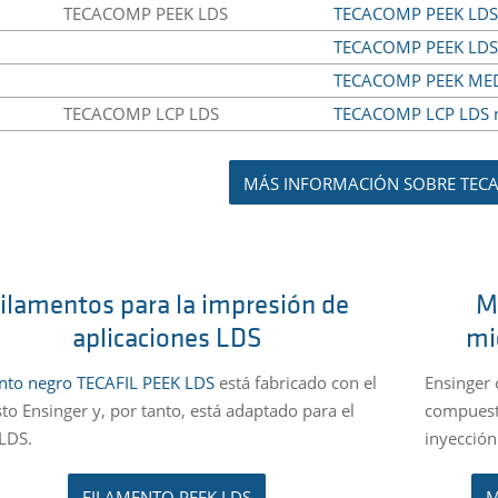
TECACOMP PEEK LDS
TECACOMP PEEK LDS 
TECACOMP PEEK LDS 
TECACOMP PEEK MED 
TECACOMP LCP LDS
TECACOMP LCP LDS n
MÁS INFORMACIÓN SOBRE TEC
ilamentos para la impresión de
M
aplicaciones LDS
mi
nto negro TECAFIL PEEK LDS
está fabricado con el
Ensinger 
o Ensinger y, por tanto, está adaptado para el
compuesto
LDS.
inyección
FILAMENTO PEEK LDS
M