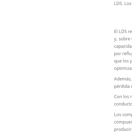
LDS. Los
El LDS r
y, sobre
capacida
por refl
que los 
optimiza
Además, 
pérdida 
Con los 
conducto
Los comp
compuest
producir