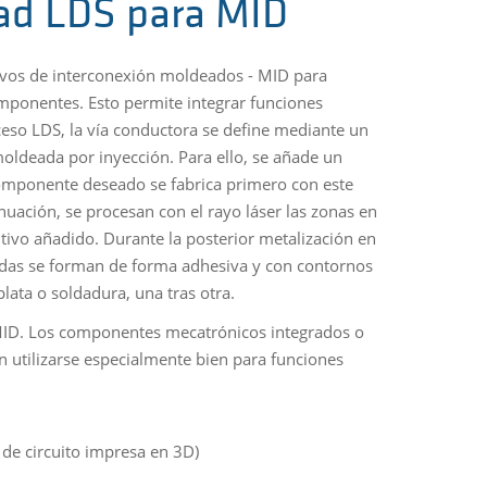
dad LDS para MID
itivos de interconexión moldeados - MID para
omponentes. Esto permite integrar funciones
eso LDS, la vía conductora se define mediante un
moldeada por inyección. Para ello, se añade un
 componente deseado se fabrica primero con este
uación, se procesan con el rayo láser las zonas en
itivo añadido. Durante la posterior metalización en
vadas se forman de forma adhesiva y con contornos
lata o soldadura, una tras otra.
de MID. Los componentes mecatrónicos integrados o
 utilizarse especialmente bien para funciones
 de circuito impresa en 3D)