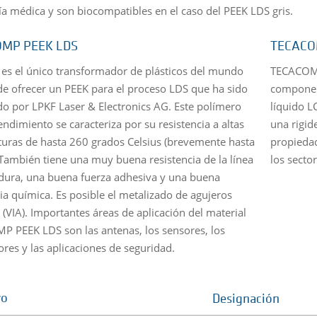
ía médica y son biocompatibles en el caso del PEEK LDS gris.
MP PEEK LDS
TECACO
 es el único transformador de plásticos del mundo
TECACOMP
e ofrecer un PEEK para el proceso LDS que ha sido
component
ado por LPKF Laser & Electronics AG. Este polímero
líquido L
endimiento se caracteriza por su resistencia a altas
una rigid
uras de hasta 260 grados Celsius (brevemente hasta
propiedad
 También tiene una muy buena resistencia de la línea
los secto
dura, una buena fuerza adhesiva y una buena
cia química. Es posible el metalizado de agujeros
 (VIA). Importantes áreas de aplicación del material
 PEEK LDS son las antenas, los sensores, los
ores y las aplicaciones de seguridad.
ro
Designación