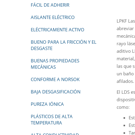
FÁCIL DE ADHERIR
AISLANTE ELÉCTRICO
LPKF Las
abreviar
ELÉCTRICAMENTE ACTIVO
mecánica
BUENO PARA LA FRICCIÓN Y EL
rayo lás
DESGASTE
aditivo 
material
BUENAS PROPIEDADES
las que 
MECÁNICAS
un baño 
CONFORME A NORSOK
afilados
BAJA DESGASIFICACIÓN
El LDS e
disposit
PUREZA IÓNICA
como:
PLÁSTICOS DE ALTA
Est
TEMPERATURA
Est
Tar