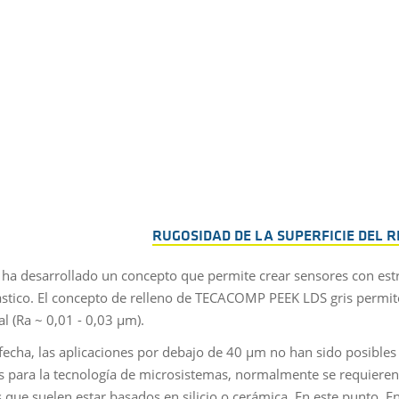
RUGOSIDAD DE LA SUPERFICIE DEL R
 ha desarrollado un concepto que permite crear sensores con estr
stico. El concepto de relleno de TECACOMP PEEK LDS gris permite
al (Ra ~ 0,01 - 0,03 µm).
 fecha, las aplicaciones por debajo de 40 µm no han sido posibles
s para la tecnología de microsistemas, normalmente se requieren pr
s que suelen estar basados en silicio o cerámica. En este punto, 