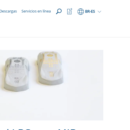
ABRIR
Abrir
Descargas
Servicios en línea
BR
-ES
lista
de
favoritos