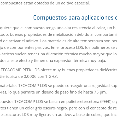
 compuestos están dotados de un aditivo especial.
Compuestos para aplicaciones 
equiere que el compuesto tenga una alta resistencia al calor, u
 todo, buenas propiedades de metalización debido al comportamie
d de activar el aditivo. Los materiales de alta temperatura son n
ujo de componentes pasivos. En el proceso LDS, los polímeros se 
plásticos suelen tener una dilatación térmica mucho mayor que 
dos a este efecto y tienen una expansión térmica muy baja.
TECACOMP PEEK LDS ofrece muy buenas propiedades dieléctricas
dieléctrica de 0,0006 con 1 GHz).
materiales TECACOMP LDS se puede conseguir una rugosidad superfi
ras, lo que permite un diseño de paso fino de hasta 75 µm.
uestos TECACOMP LDS se basan en polieteretercetona (PEEK) o polí
os tienen un color gris oscuro-negro, pero con el concepto de r
 estructuras LDS muy ligeras sin aditivos a base de cobre, que inc