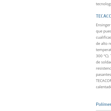
tecnolog
TECACO
Ensinger
que pued
cualific
de alto r
temperat
300 °C).
de solda
resisten
pasantes
TECACOMP
calentad
Políme