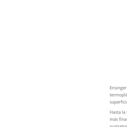
Ensinger
termoplá
superfici
Hasta la
más fina
sustrato