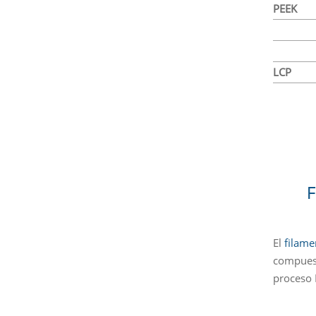
PEEK
LCP
F
El
filame
compuest
proceso 