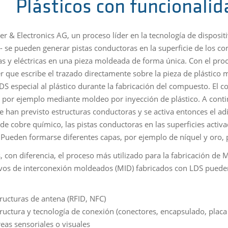
Plásticos con funcionali
er & Electronics AG, un proceso líder en la tecnología de dispos
 - se pueden generar pistas conductoras en la superficie de los c
s y eléctricas en una pieza moldeada de forma única. Con el proc
er que escribe el trazado directamente sobre la pieza de plástico 
LDS especial al plástico durante la fabricación del compuesto. El
, por ejemplo mediante moldeo por inyección de plástico. A contin
se han previsto estructuras conductoras y se activa entonces el ad
de cobre químico, las pistas conductoras en las superficies acti
. Pueden formarse diferentes capas, por ejemplo de níquel y oro, p
s, con diferencia, el proceso más utilizado para la fabricación 
ivos de interconexión moldeados (MID) fabricados con LDS pueden
ructuras de antena (RFID, NFC)
ructura y tecnología de conexión (conectores, encapsulado, placa
eas sensoriales o visuales