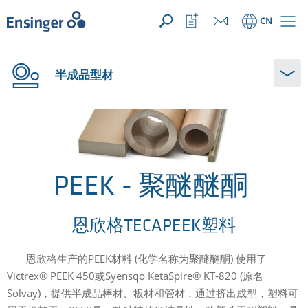
您的询价 ({{productCount}} 产品)
新建
主
打
CN
页
开
收
藏
列
半成品型材
表
PEEK - 聚醚醚酮
恩欣格TECAPEEK塑料
恩欣格生产的PEEK材料 (化学名称为聚醚醚酮) 使用了
Victrex® PEEK 450或Syensqo KetaSpire® KT-820 (原名
Solvay)，提供半成品棒材、板材和管材，通过挤出成型，塑料可